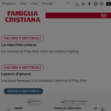
Riflessioni
Foto
Video
Podcast
Privacy Policy
Chi siamo
Contatti
Pubblicità
Attualità
Registrati
Redazione
Italia
PHILIP ROTH
Cronaca
CULTURA E SPETTACOLI
Politica
La macchia umana
Mondo
Dal romanzo di Philip Roth il film con Anthony Hopkins
Economia
Legalità
e
CULTURA E SPETTACOLI
giustizia
Lezioni d'amore
Sport
Una brava Penelope Cruz interpreta il dramma di Philip Roth
Interviste
EDICOLA SAN PAOLO
Papa
Papa
GBABY
FAMIGLIA CRISTIANA
GBABY DIGITA
❮
❯