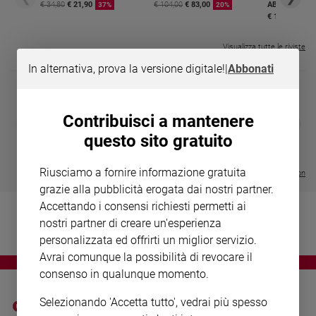
Chiesa
€ 34,80
€ 21,90
€ 104,00
€ 83,00
ABBONAMEN
37%
20%
€ 16,99
Chiesa
Visualizza tutte le riviste
Fede
e
In alternativa, prova la versione digitale!
|
Abbonati
spiritualità
Santi
Contribuisci a mantenere
DIARIO G 2026-27
COLLANA ARS
Devozione
❮
❯
LE GRANDI BASILICHE ITALIANE
€ 8,90
1 - 2
- € 8,90
e
questo sito gratuito
- VOL DA 1 AL 5
€ 18,50
fede
€ 64,50
Parola
Riusciamo a fornire informazione gratuita
Visualizza tutte le collection
del
grazie alla pubblicità erogata dai nostri partner.
giorno
Accettando i consensi richiesti permetti ai
Santo
nostri partner di creare un'esperienza
del
personalizzata ed offrirti un miglior servizio.
giorno
Avrai comunque la possibilità di revocare il
consenso in qualunque momento.
Società
e
valori
Selezionando 'Accetta tutto', vedrai più spesso