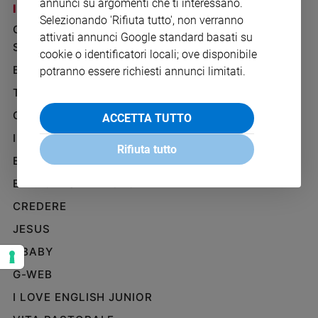
annunci su argomenti che ti interessano.
I SITI SAN PAOLO
NOTE LEGALI
Ambiente
Selezionando 'Rifiuta tutto', non verranno
e
GRUPPO EDITORIALE
PRIVACY POLICY
attivati annunci Google standard basati su
Creato
SAN PAOLO
INFORMATIVA
cookie o identificatori locali; ove disponibile
Volontariato
BENESSERE
WHISTLEBLOWING
potranno essere richiesti annunci limitati.
Diritti
SOCIAL
TELENOVA
Aziende
di
GAZZETTA D'ALBA
ACCETTA TUTTO
valore
IL GIORNALINO
Caso
Rifiuta tutto
della
EDICOLA SAN PAOLO
settimana
EDIZIONI SAN PAOLO
Migranti
CREDERE
Diversità
e
JESUS
inclusione
GBABY
Costume
G-WEB
Cultura
I LOVE ENGLISH JUNIOR
e
spettacoli