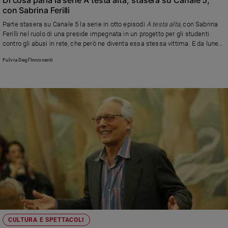
con Sabrina Ferilli
Parte stasera su Canale 5 la serie in otto episodi
A testa alta,
con Sabrina
Ferilli nel ruolo di una preside impegnata in un progetto per gli studenti
contro gli abusi in rete, che però ne diventa essa stessa vittima. E da lunedì
12 su Rai 1 un’altra preside, stavolta ispirata a un personaggio reale, sfiderà
Fulvia Degl'Innocenti
la camorra
CULTURA E SPETTACOLI