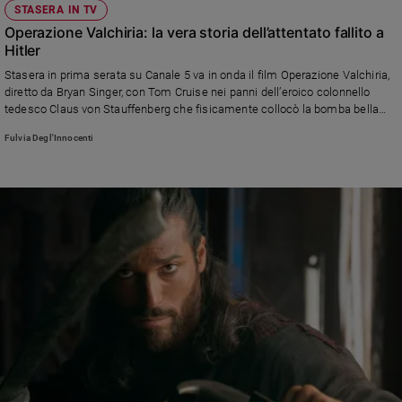
STASERA IN TV
Operazione Valchiria: la vera storia dell’attentato fallito a
Hitler
Stasera in prima serata su Canale 5 va in onda il film Operazione Valchiria,
diretto da Bryan Singer, con Tom Cruise nei panni dell’eroico colonnello
tedesco Claus von Stauffenberg che fisicamente collocò la bomba bella
Tana del Lupo che avrebbe dovuto uccidere il Fuhrer
Fulvia Degl'Innocenti