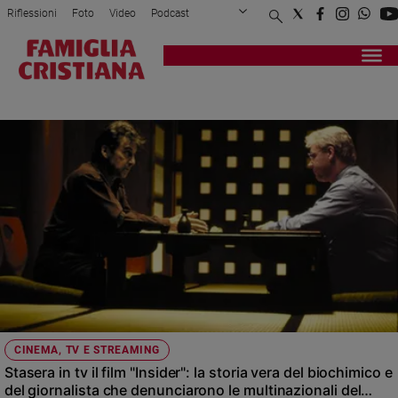
Riflessioni
Foto
Video
Podcast
Privacy Policy
Chi siamo
Contatti
Pubblicità
Attualità
Registrati
Redazione
Italia
STASERA IN TV
Cronaca
Politica
Mondo
Economia
Legalità
e
giustizia
Sport
Interviste
Papa
CINEMA, TV E STREAMING
Papa
Stasera in tv il film "Insider": la storia vera del biochimico e
del giornalista che denunciarono le multinazionali del