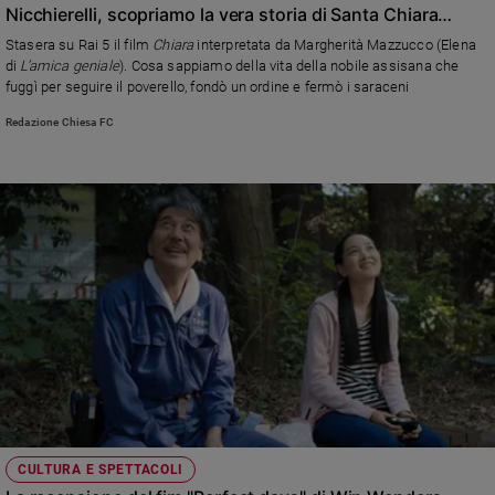
Nicchierelli, scopriamo la vera storia di Santa Chiara
d'Assisi, la nobile ribelle che abbracciò la povertà
Stasera su Rai 5 il film
Chiara
interpretata da Margherità Mazzucco (Elena
seguendo Francesco
di
L’amica geniale
). Cosa sappiamo della vita della nobile assisana che
fuggì per seguire il poverello, fondò un ordine e fermò i saraceni
Redazione Chiesa FC
CULTURA E SPETTACOLI