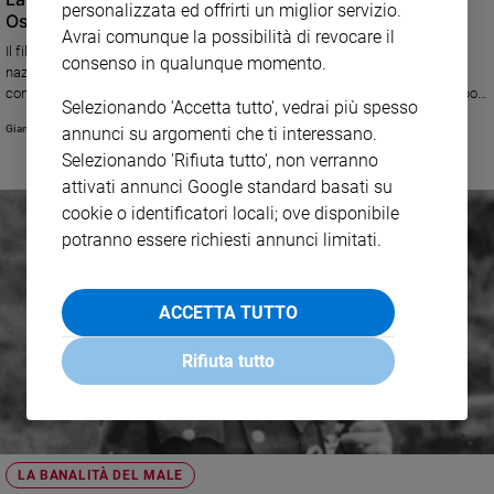
personalizzata ed offrirti un miglior servizio.
Oscar
Avrai comunque la possibilità di revocare il
Il film premio Oscar mostra l’orrore di Auschwitz dal punto di vista dei
consenso in qualunque momento.
nazisti, concentrandosi sulla vita quotidiana oltre il muro del lager del
comandante Rudolf Hoss e la sua famiglia. In questa intervista, fatta dopo
Selezionando 'Accetta tutto', vedrai più spesso
quando il film uscì nel 2023, il regista inglese Jonathan Glazer spiega
Gian Luca Pisacane
annunci su argomenti che ti interessano.
perché ha voluto raccontare «la verità dietro alla guerra, le urla, la cenere
che piove dal cielo»
Selezionando 'Rifiuta tutto', non verranno
attivati annunci Google standard basati su
cookie o identificatori locali; ove disponibile
potranno essere richiesti annunci limitati.
ACCETTA TUTTO
Rifiuta tutto
LA BANALITÀ DEL MALE