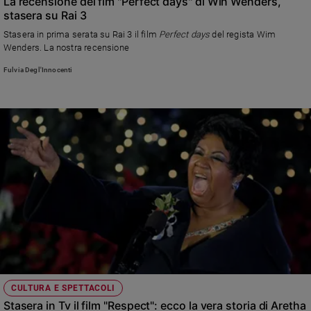
La recensione del fim "Perfect days" di Win Wenders,
stasera su Rai 3
Stasera in prima serata su Rai 3 il film
Perfect days
del regista Wim
Wenders. La nostra recensione
Fulvia Degl'Innocenti
CULTURA E SPETTACOLI
Stasera in Tv il film "Respect": ecco la vera storia di Aretha