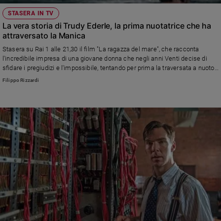
STASERA IN TV
La vera storia di Trudy Ederle, la prima nuotatrice che ha
attraversato la Manica
Stasera su Rai 1 alle 21,30 il film "La ragazza del mare", che racconta
l'incredibile impresa di una giovane donna che negli anni Venti decise di
sfidare i pregiudizi e l'impossibile, tentando per prima la traversata a nuoto
della Manica
Filippo Rizzardi