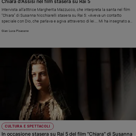
Chiara d'Assisi nel film stasera su Rai 5
Intervista all’atttrice Margherita Mazzucco, che interpreta la santa nel film
“Chiara” di Susanna Nicchiarelli stasera su Rai 5: «Aveva un contatto
speciale con Dio, che parlava e agiva attraverso di lei…. Mi ha insegnato a
non perdere mai la speranza»
Gian Luca Pisacane
CULTURA E SPETTACOLI
In occasione stasera su Rai 5 del film "Chiara" di Susanna