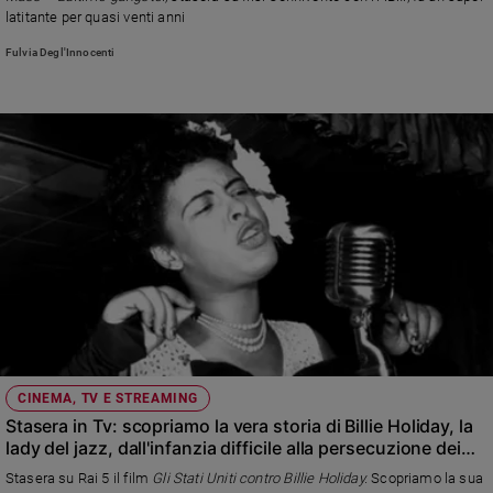
Ambiente
latitante per quasi venti anni
e
Fulvia Degl'Innocenti
Creato
Volontariato
Diritti
Aziende
di
valore
Caso
della
settimana
Migranti
Diversità
e
inclusione
Costume
CINEMA, TV E STREAMING
Stasera in Tv: scopriamo la vera storia di Billie Holiday, la
lady del jazz, dall'infanzia difficile alla persecuzione dei
Cultura
e
Federali
Stasera su Rai 5 il film
Gli Stati Uniti contro Billie Holiday.
Scopriamo la sua
spettacoli