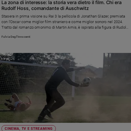
La zona di interesse: la storia vera dietro il film. Chi era
Rudolf Hoss, comandante di Auschwitz
Stasera in prima visione su Rai 3 la pellicola di Jonathan Glazer, premiata
con l’Oscar come miglior film straniero e come miglior sonoro nel 2024.
Tratto dal romanzo omonimo di Martin Amis, è ispirato alla figura di Rudolf
Hösse, che visse per tre anni con la sua famiglia in una villetta fuori dalle
Fulvia Degl'Innocenti
mura dal campo di sterminio mentre supervisionava la macchina della
morte
CINEMA, TV E STREAMING