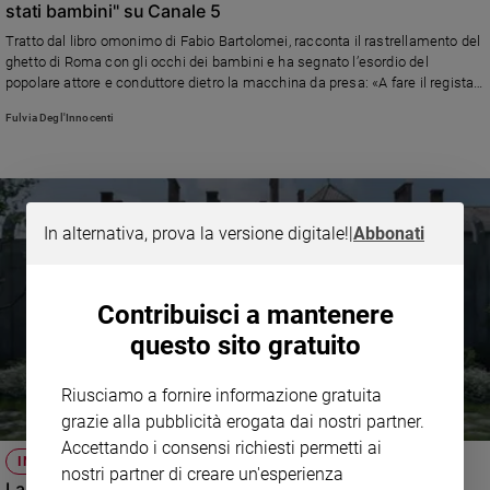
stati bambini" su Canale 5
Tratto dal libro omonimo di Fabio Bartolomei,
racconta il rastrellamento del
ghetto di Roma con gli occhi dei bambini e ha segnato l’esordio del
popolare attore e conduttore dietro la macchina da presa: «A fare il regista
non ci pensavo proprio ma questa storia mi ha davvero colpito»
Fulvia Degl'Innocenti
In alternativa, prova la versione digitale!
|
Abbonati
Contribuisci a mantenere
questo sito gratuito
Riusciamo a fornire informazione gratuita
grazie alla pubblicità erogata dai nostri partner.
Accettando i consensi richiesti permetti ai
INTERVISTA AL REGISTA
nostri partner di creare un'esperienza
La zona di interesse: intervista al regista del film premio