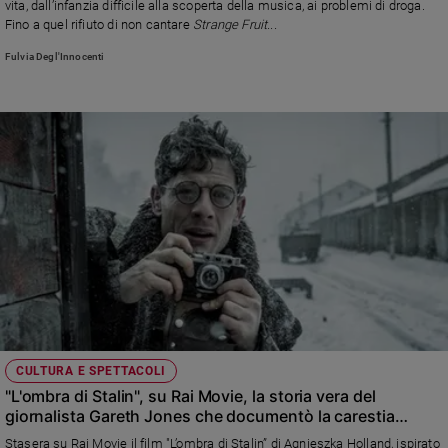
vita,
dall’infanzia difficile alla scoperta della musica, ai problemi di droga.
Fino a quel rifiuto di non cantare
Strange Fruit...
Sanremo
2026
Fulvia Degl'Innocenti
Cinema,
Tv
e
streaming
Libri
Musica
Arte
Famiglia
ed
educazione
Genitori
e
figli
CULTURA E SPETTACOLI
Nonni
"L'ombra di Stalin", su Rai Movie, la storia vera del
giornalista Gareth Jones che documentò la carestia
Coppia
orchestrata dal regime sovietico e che portò alla morte di
Stasera su Rai Movie il film "L’ombra di Stalin” di Agnieszka Holland, ispirato
Scuola