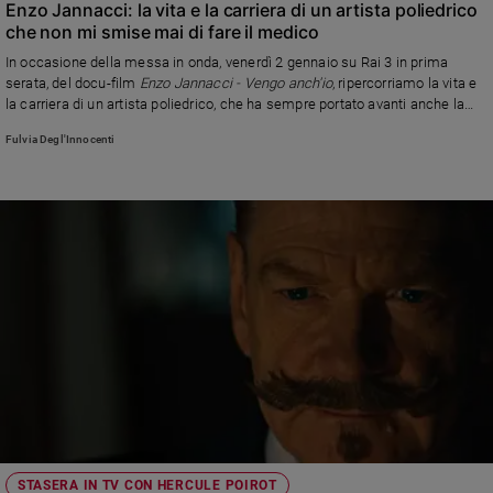
Enzo Jannacci: la vita e la carriera di un artista poliedrico
che non mi smise mai di fare il medico
In occasione della messa in onda, venerdì 2 gennaio su Rai 3 in prima
serata, del docu-film
Enzo Jannacci - Vengo anch'io
, ripercorriamo la vita e
la carriera di un artista poliedrico, che ha sempre portato avanti anche la
professione di cardiologo e medico di base nella sua Milano
Fulvia Degl'Innocenti
STASERA IN TV CON HERCULE POIROT