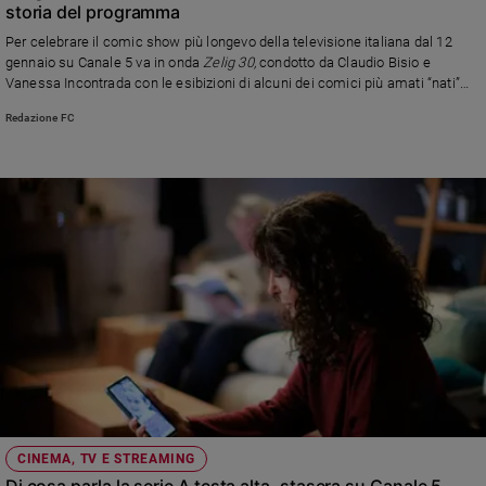
storia del programma
Per celebrare il comic show più longevo della televisione italiana dal 12
gennaio su Canale 5 va in onda
Zelig 30,
condotto da Claudio Bisio e
Vanessa Incontrada con le esibizioni di alcuni dei comici più amati “nati”
proprio su quel palco. E sul numero di
Famiglia cristiana
intervista ai tre
Redazione FC
storici autori, Gino & Michele e Giancarlo Bozzo
CINEMA, TV E STREAMING
Di cosa parla la serie A testa alta, stasera su Canale 5,