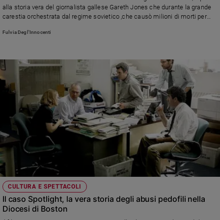
milioni di contadini ucraini
alla storia vera del giornalista gallese Gareth Jones che durante la grande
e
carestia orchestrata dal regime sovietico ,che causò milioni di morti per
giovani
fame in Ucraina, attraversando a rischio della vita le campagne, riuscì a
Adolescenza
Fulvia Degl'Innocenti
documentare con una serie di reportage la tragedia che si stava compiendo
Bioetica
Vai
Riflessioni
Foto
Video
CULTURA E SPETTACOLI
Podcast
Il caso Spotlight, la vera storia degli abusi pedofili nella
Diocesi di Boston
Privacy