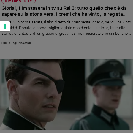
STASERA IN TV
Gloria!, film stasera in tv su Rai 3: tutto quello che c'è da
sapere sulla storia vera, i premi che ha vinto, la regista
Margherita Vicario
Su Rai 3 in prima serata, il film diretto da Margherita Vicario, per cui ha vinto
il David di Donatello come miglior regista esordiente. La storia, tra realtà
storica e fantasia, di un gruppo di giovanissime musiciste che si ribellano a
essere sfruttate in modo anonimo e inventano una musica tutta loro
Fulvia Degl'Innocenti