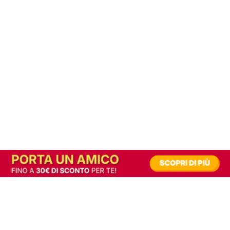
In alternativa, prova la versione digitale!
|
Abbonati
Contribuisci a mantenere questo sito gratuito
Riusciamo a fornire informazione gratuita grazie alla pubblicità erogata dai nostri
partner.
Accettando i consensi richiesti permetti ai nostri partner di creare un'esperienza