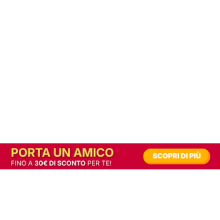
In alternativa, prova la versione digitale!
|
Abbonati
Contribuisci a mantenere questo sito gratuito
Riusciamo a fornire informazione gratuita grazie alla pubblicità erogata dai nostri
partner.
Accettando i consensi richiesti permetti ai nostri partner di creare un'esperienza