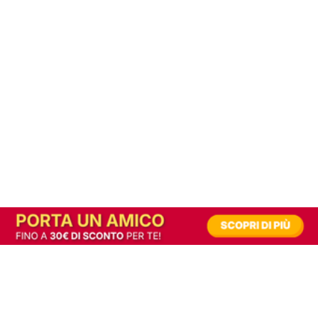
In alternativa, prova la versione digitale!
|
Abbonati
Contribuisci a mantenere questo sito gratuito
Riusciamo a fornire informazione gratuita grazie alla pubblicità erogata dai nostri
partner.
Accettando i consensi richiesti permetti ai nostri partner di creare un'esperienza