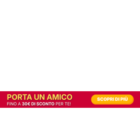
In alternativa, prova la versione digitale!
|
Abbonati
Contribuisci a mantenere questo sito gratuito
Riusciamo a fornire informazione gratuita grazie alla pubblicità erogata dai nostri
partner.
Accettando i consensi richiesti permetti ai nostri partner di creare un'esperienza