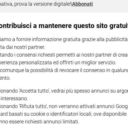
nativa, prova la versione digitale!
|
Abbonati
ontribuisci a mantenere questo sito gratui
iamo a fornire informazione gratuita grazie alla pubblicità
ta dai nostri partner.
tando i consensi richiesti permetti ai nostri partner di crea
I LOVE ENGLISH JUNIOR
CREDERE
IL G
perienza personalizzata ed offrirti un miglior servizio.
GBABY DIGITALE -
€ 69,00
€ 43,90
€ 98,80
€ 49,90
€ 11
35%
49%
 comunque la possibilità di revocare il consenso in qualu
ABBONAMENTO ANNUALE
€ 16,99
nto.
ionando 'Accetta tutto', vedrai più spesso annunci su arg
i interessano.
ionando 'Rifiuta tutto', non verranno attivati annunci Goog
ard basati su cookie o identificatori locali; ove disponibile
COLLANA ARSENIO LUPIN
QUID+ ALLENIAMO
nno essere richiesti annunci limitati.
VOL. 1 - 2
MAGNIFICA HUMANITAS -
L'INTELLIGENZA
PRE
€ 18,50
ENCICLICA PAPALE
€ 27,50
SANT