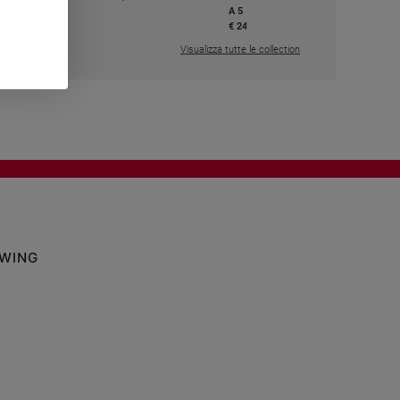
A 5
,50
€ 24,50
Visualizza tutte le collection
OWING