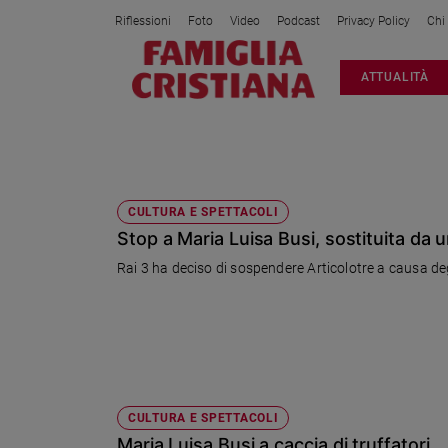
Riflessioni
Foto
Video
Podcast
Privacy Policy
Chi
Attualità
ATTUALITÀ
Italia
Cronaca
Politica
MARIA LUISA BUSI
Mondo
Economia
CULTURA E SPETTACOLI
Stop a Maria Luisa Busi, sostituita da u
Legalità
e
Rai 3 ha deciso di sospendere Articolotre a causa de
giustizia
Sport
Interviste
Papa
Papa
CULTURA E SPETTACOLI
Maria Luisa Busi a caccia di truffatori