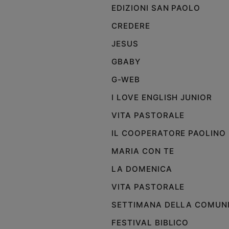
EDIZIONI SAN PAOLO
e
giovani
CREDERE
Adolescenza
JESUS
Bioetica
GBABY
G-WEB
Vai
I LOVE ENGLISH JUNIOR
VITA PASTORALE
Riflessioni
IL COOPERATORE PAOLINO
Foto
MARIA CON TE
LA DOMENICA
Video
VITA PASTORALE
Podcast
SETTIMANA DELLA COMUN
FESTIVAL BIBLICO
Privacy