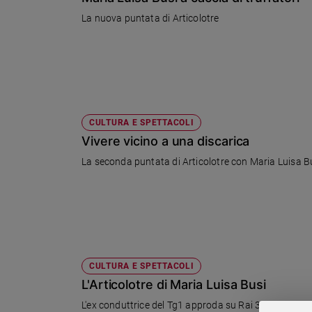
Chiesa
La nuova puntata di Articolotre
Chiesa
Fede
e
spiritualità
Santi
Devozione
CULTURA E SPETTACOLI
e
Vivere vicino a una discarica
fede
La seconda puntata di Articolotre con Maria Luisa Busi 
Parola
del
giorno
Santo
del
giorno
CULTURA E SPETTACOLI
Società
L'Articolotre di Maria Luisa Busi
e
valori
L'ex conduttrice del Tg1 approda su Rai 3 con un nuov