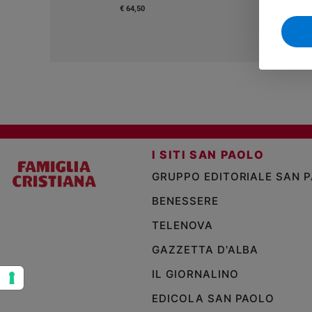
€ 64,50
Sanremo
2026
Cinema,
Tv
e
streaming
Libri
Musica
Arte
I SITI SAN PAOLO
GRUPPO EDITORIALE SAN 
Famiglia
ed
BENESSERE
educazione
TELENOVA
Genitori
e
GAZZETTA D'ALBA
figli
IL GIORNALINO
Nonni
Coppia
EDICOLA SAN PAOLO
Scuola