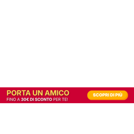
In alternativa, prova la versione digitale!
|
Abbonati
Contribuisci a mantenere questo sito gratuito
Riusciamo a fornire informazione gratuita grazie alla pubblicità erogata dai nostri
partner.
Accettando i consensi richiesti permetti ai nostri partner di creare un'esperienza