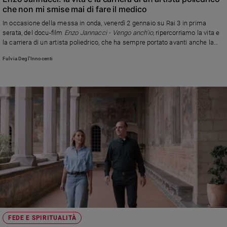
che non mi smise mai di fare il medico
e
giovani
In occasione della messa in onda, venerdì 2 gennaio su Rai 3 in prima
serata, del docu-film
Enzo Jannacci - Vengo anch'io
, ripercorriamo la vita e
Adolescenza
la carriera di un artista poliedrico, che ha sempre portato avanti anche la
Bioetica
professione di cardiologo e medico di base nella sua Milano
Fulvia Degl'Innocenti
Vai
Riflessioni
Foto
Video
Podcast
FEDE E SPIRITUALITÀ
Privacy