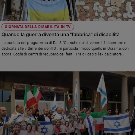
GIORNATA DELLA DISABILITÀ IN TV
Quando la guerra diventa una "fabbrica" di disabilità
La puntata del programma di Rai 3 "O anche no" di venerdì 1 dicembre è
dedicata alle vittime dei conflitti, in particolar modo quello in Ucraina, con
sopralluoghi di centri di recupero dei feriti. Tra gli ospiti l'ex calciatore
ucraino Andrij Ševčenko, lo scrittore Eraldo Affinati, la coppia di violinisti per
la pace Ksenia Milas e Oleksandr Semchuk e il vescovo di Leopoli