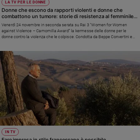
LA TV PER LE DONNE
Donne che escono da rapporti violenti e donne che
combattono un tumore: storie di resistenza al femminile
su Rai 3
Venerdì 24 novembre in seconda serata su Rai 3 "Women for Women
against Violence – Camomilla Award” la kermesse delle donne per le
donne contro la violenza che le colpisce. Condotta da Beppe Convertini e
Arianna Ciampoli, mostra le toccanti testimonianze sia di donne guarite dal
cancro sia di vittime della violenza, Con ospiti quali Patrizia Mirigliani, la
vocalist Silvia Mezzanotte, il violinista Andrea Casta
IN TV
Fare impresa in stile francescano è possibile