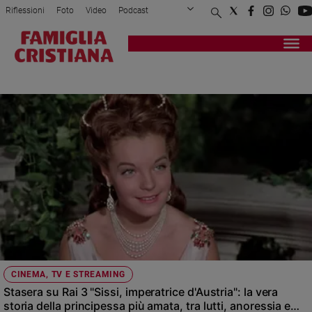
Riflessioni
Foto
Video
Podcast
Privacy Policy
Chi siamo
Contatti
Pubblicità
Attualità
Registrati
Redazione
Italia
RAI 3
Cronaca
Politica
Mondo
Economia
Legalità
e
giustizia
Sport
Interviste
Papa
CINEMA, TV E STREAMING
Papa
Stasera su Rai 3 "Sissi, imperatrice d'Austria": la vera
storia della principessa più amata, tra lutti, anoressia e