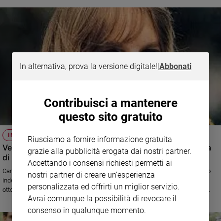
In alternativa, prova la versione digitale!
|
Abbonati
Contribuisci a mantenere
questo sito gratuito
IN PRIMA TV
Riusciamo a fornire informazione gratuita
Venti anni fa ci lasciava Gabriella Ferri, la voce più amata
grazie alla pubblicità erogata dai nostri partner.
di Roma
Accettando i consensi richiesti permetti ai
Cantante, attrice, cabarettista, con il suo stile unico ha lasciato un ricordo
nostri partner di creare un'esperienza
indelebile nel cuore degli italiani. Il documentario "Gabriella" (sabato 12
personalizzata ed offrirti un miglior servizio.
ottobre alle 21,20 su Rai 3) ricostruisce la sua carriera e la sua fragilità.
Avrai comunque la possibilità di revocare il
Parlano di lei con affetto gli amici e colleghi Carlo Verdone, Renzo Arbore,
Pippo Franco
consenso in qualunque momento.