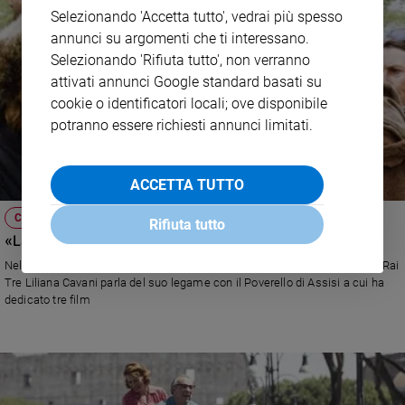
Selezionando 'Accetta tutto', vedrai più spesso
annunci su argomenti che ti interessano.
Selezionando 'Rifiuta tutto', non verranno
attivati annunci Google standard basati su
cookie o identificatori locali; ove disponibile
potranno essere richiesti annunci limitati.
ACCETTA TUTTO
CINEMA E FEDE
Rifiuta tutto
«La mia vita da regista con San Francesco nel cuore»
Nella puntata di "Sulla via di Damasco" domenica 13 ottobre ore 7.30 su Rai
Tre Liliana Cavani parla del suo legame con il Poverello di Assisi a cui ha
dedicato tre film