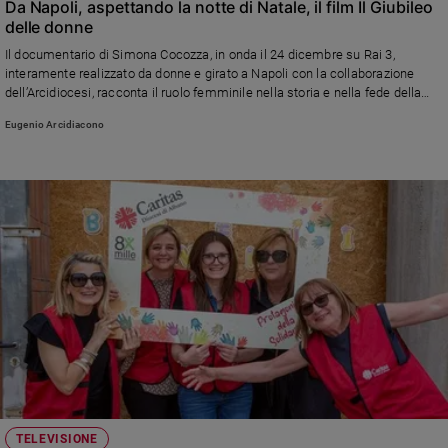
Da Napoli, aspettando la notte di Natale, il film Il Giubileo
Policy
delle donne
Il documentario di Simona Cocozza, in onda il 24 dicembre su Rai 3,
Chi
interamente realizzato da donne e girato a Napoli con la collaborazione
dell’Arcidiocesi, racconta il ruolo femminile nella storia e nella fede della
siamo
città
Eugenio Arcidiacono
Contatti
Pubblicità
Registrati
Redazione
Social
TELEVISIONE