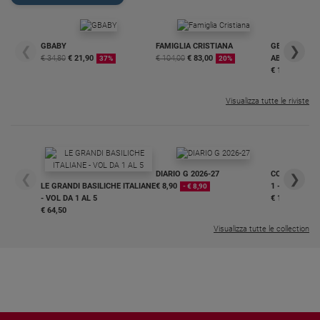
GBABY
FAMIGLIA CRISTIANA
GBABY DIGITA
❮
❯
€ 34,80
€ 21,90
€ 104,00
€ 83,00
ABBONAMEN
37%
20%
€ 16,99
Visualizza tutte le riviste
DIARIO G 2026-27
COLLANA ARS
❮
❯
LE GRANDI BASILICHE ITALIANE
€ 8,90
1 - 2
- € 8,90
- VOL DA 1 AL 5
€ 18,50
€ 64,50
Visualizza tutte le collection