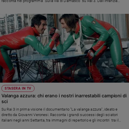
racconta nel programma "Sulla via di Damasco" su Rai 3. Dall'infanzia
all'incontro determinante che lo ha portato a impegnarsi per una cultura di
pace e la legalità
STASERA IN TV
Valanga azzura: chi erano i nostri inarrestabili campioni di
sci
Su Rai 3 in prima visione il documentario "La valanga azzura", ideato e
diretto da Giovanni Veronesi. Racconta i grandi successi degli sciatori
italiani negli anni Settanta, tra immagini di repertorio e gli incontri tra il
regista e i campioni di allora