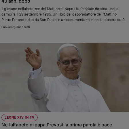
40 anni dopo
Il giovane collaboratore del Mattino di Napoli fu freddato da sicari della
camorra il 23 settembre 1985. Un libro del caporedattore del "Mattino"
Pietro Perone, edito da San Paolo, e un documentario in onda stasera su Rai
3, a cui ha collaborato lo stesso Perone, ricostruiscono la vicenda rivelando
Fulvia Degl'Innocenti
anche particolari inediti e mettendo in luce punti ancora oscuri. Nell'articolo
anche un breve estratto del libro
LEONE XIV IN TV
Nell'alfabeto di papa Prevost la prima parola è pace