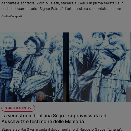
cantante e scrittore Giorgio Faletti, stasera su Rai 3 in prima serata va in
onda il documentario "Signor Faletti". L'artista si era raccontato a cuore
aperto a "Famiglia cristiana" con una lunga intervista per l'uscita del suo
Giulia Cerqueti
quarto libro, la raccolta di racconti "Pochi inutili nascondigli"
STASERA IN TV
La vera storia di Liliana Segre, sopravvissuta ad
Auschwitz e testimone delle Memoria
Stasera su Rai 3 va in onda il documentario di Ruggero Gabbai "Liliana",