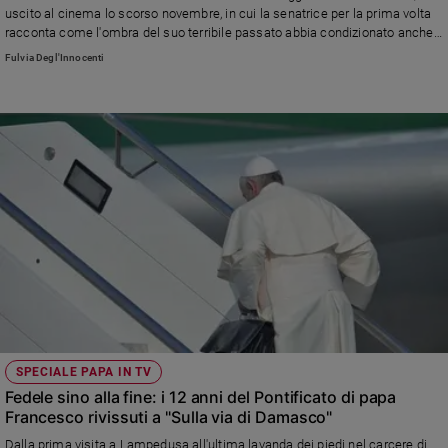
uscito al cinema lo scorso novembre, in cui la senatrice per la prima volta
racconta come l'ombra del suo terribile passato abbia condizionato anche
la sua famiglia. In un momento storico dove sembra riaffiorare l'ombra del
Fulvia Degl'Innocenti
negazionismo, ricostruiamo la vicenda di Liliana, dalla sua infanzia a Milano
alle minacce antisemite degli ultimi anni
SPECIALE PAPA IN TV
Fedele sino alla fine: i 12 anni del Pontificato di papa
Francesco rivissuti a "Sulla via di Damasco"
Dalla prima visita a Lampedusa all'ultima lavanda dei piedi nel carcere di