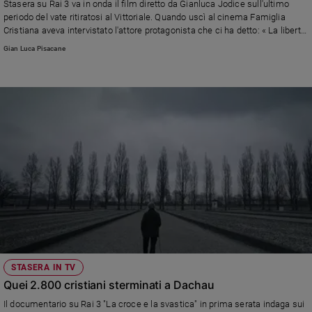
Stasera su Rai 3 va in onda il film diretto da Gianluca Jodice sull'ultimo
periodo del vate ritiratosi al Vittoriale. Quando uscì al cinema Famiglia
Cristiana aveva intervistato l'attore protagonista che ci ha detto: « La libertà
si delinea attraverso l’uso del rispetto, verso gli altri e sé stessi»
Gian Luca Pisacane
STASERA IN TV
Quei 2.800 cristiani sterminati a Dachau
Il documentario su Rai 3 "La croce e la svastica" in prima serata indaga sui