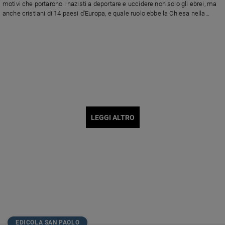
motivi che portarono i nazisti a deportare e uccidere non solo gli ebrei, ma
anche cristiani di 14 paesi d'Europa, e quale ruolo ebbe la Chiesa nella
seconda guerra mondiale. Con le voci narranti di Margherita Buy e Stefano
Dionisi
LEGGI ALTRO
EDICOLA SAN PAOLO