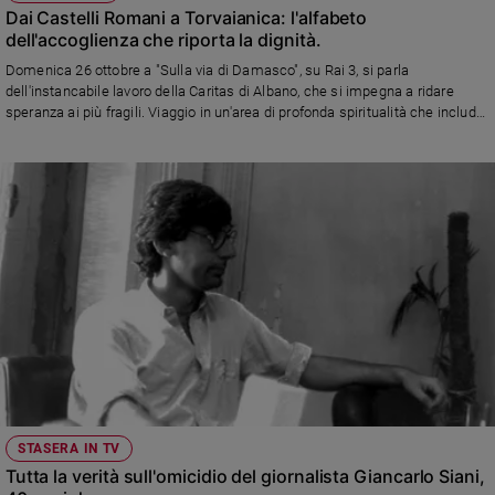
Dai Castelli Romani a Torvaianica: l'alfabeto
dell'accoglienza che riporta la dignità.
Domenica 26 ottobre a "Sulla via di Damasco", su Rai 3, si parla
dell'instancabile lavoro della Caritas di Albano, che si impegna a ridare
speranza ai più fragili. Viaggio in un'area di profonda spiritualità che include
la presenza della Famiglia Paolina, con i luoghi scelti da Papa Francesco
per gli esercizi spirituali
STASERA IN TV
Tutta la verità sull'omicidio del giornalista Giancarlo Siani,