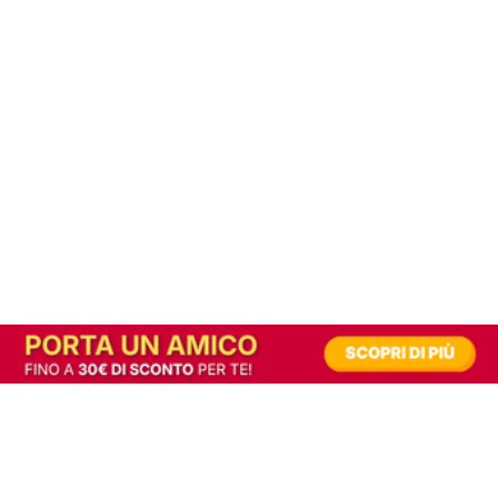
In alternativa, prova la versione digitale!
|
Abbonati
Contribuisci a mantenere questo sito gratuito
Riusciamo a fornire informazione gratuita grazie alla pubblicità erogata dai nostri
partner.
Accettando i consensi richiesti permetti ai nostri partner di creare un'esperienza