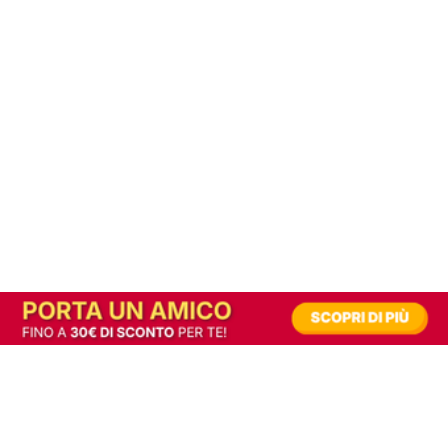
In alternativa, prova la versione digitale!
|
Abbonati
Contribuisci a mantenere questo sito gratuito
Riusciamo a fornire informazione gratuita grazie alla pubblicità erogata dai nostri
partner.
Accettando i consensi richiesti permetti ai nostri partner di creare un'esperienza