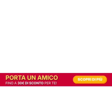
In alternativa, prova la versione digitale!
|
Abbonati
Contribuisci a mantenere questo sito gratuito
Riusciamo a fornire informazione gratuita grazie alla pubblicità erogata dai nostri
partner.
Accettando i consensi richiesti permetti ai nostri partner di creare un'esperienza