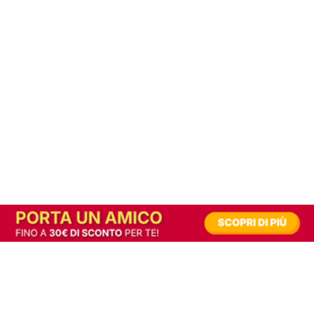
In alternativa, prova la versione digitale!
|
Abbonati
Contribuisci a mantenere questo sito gratuito
Riusciamo a fornire informazione gratuita grazie alla pubblicità erogata dai nostri
partner.
Accettando i consensi richiesti permetti ai nostri partner di creare un'esperienza