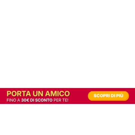
In alternativa, prova la versione digitale!
|
Abbonati
Contribuisci a mantenere questo sito gratuito
Riusciamo a fornire informazione gratuita grazie alla pubblicità erogata dai nostri
partner.
Accettando i consensi richiesti permetti ai nostri partner di creare un'esperienza