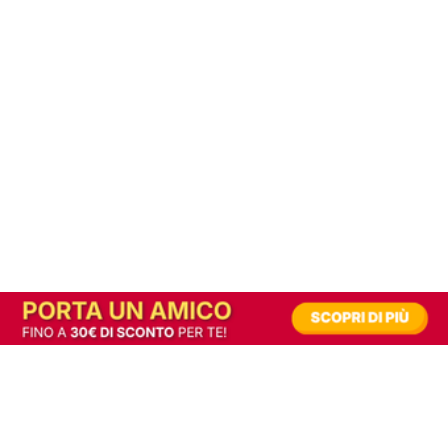
In alternativa, prova la versione digitale!
|
Abbonati
Contribuisci a mantenere questo sito gratuito
Riusciamo a fornire informazione gratuita grazie alla pubblicità erogata dai nostri
partner.
Accettando i consensi richiesti permetti ai nostri partner di creare un'esperienza