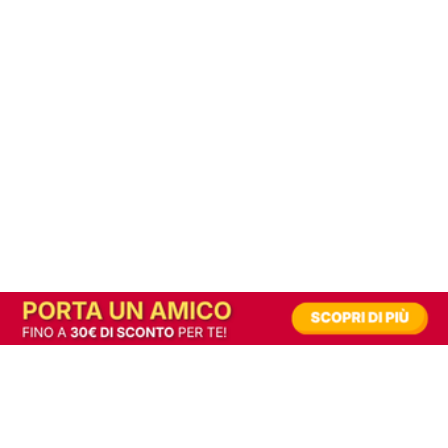
In alternativa, prova la versione digitale!
|
Abbonati
Contribuisci a mantenere questo sito gratuito
Riusciamo a fornire informazione gratuita grazie alla pubblicità erogata dai nostri
partner.
Accettando i consensi richiesti permetti ai nostri partner di creare un'esperienza