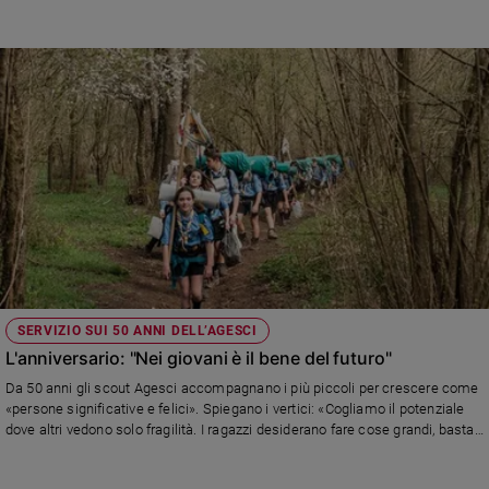
SERVIZIO SUI 50 ANNI DELL’AGESCI
L'anniversario: "Nei giovani è il bene del futuro"
Da 50 anni gli scout Agesci accompagnano i più piccoli per crescere come
«persone significative e felici». Spiegano i vertici: «Cogliamo il potenziale
dove altri vedono solo fragilità. I ragazzi desiderano fare cose grandi, basta
accendere la miccia»