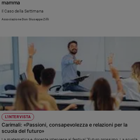
mamma
e
Il Caso della Settimana
giovani
Associazione Don Giuseppe Zilli
Adolescenza
Bioetica
Vai
Riflessioni
Foto
Video
L'INTERVISTA
Podcast
Carimali: «Passioni, consapevolezza e relazioni per la
scuola del futuro»
Privacy
La matematica e docente interviene al festival "Futuro prossimo. La scuola