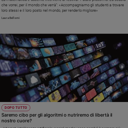
che vorrei, per il mondo che verrà": «Accompagniamo gli studenti a trovare
Policy
loro stessi e il loro posto nel mondo, per renderlo migliore»
Laura Bellomi
Chi
siamo
Contatti
Pubblicità
Registrati
Redazione
Social
DOPO TUTTO
Saremo cibo per gli algoritmi o nutriremo di libertà il
nostro cuore?