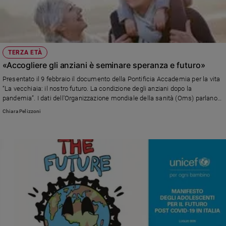
TERZA ETÀ
«Accogliere gli anziani è seminare speranza e futuro»
Presentato il 9 febbraio il documento della Pontificia Accademia per la vita
“La vecchiaia: il nostro futuro. La condizione degli anziani dopo la
pandemia”. I dati dell'Organizzazione mondiale della sanità (Oms) parlano
chiaro: nel 2050 una persona su cinque sarà anziana. La “ricchezza degli
Chiara Pelizzoni
anni” è un tesoro da valorizzare e proteggere.