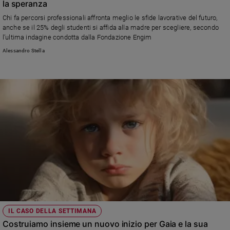
la speranza
Sanremo
Chi fa percorsi professionali affronta meglio le sfide lavorative del futuro,
2026
anche se il 25% degli studenti si affida alla madre per scegliere, secondo
Cinema,
l’ultima indagine condotta dalla Fondazione Engim
Tv
Alessandro Stella
e
streaming
Libri
Musica
Arte
Famiglia
ed
educazione
Genitori
e
figli
Nonni
IL CASO DELLA SETTIMANA
Coppia
Costruiamo insieme un nuovo inizio per Gaia e la sua
Scuola