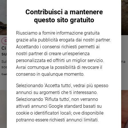
Contribuisci a mantenere
questo sito gratuito
Riusciamo a fornire informazione gratuita
grazie alla pubblicità erogata dai nostri partner.
CHIEDILO A CREDERE
Accettando i consensi richiesti permetti ai
Ci sarà un domani? La paura per quello che può
succedere
nostri partner di creare un'esperienza
personalizzata ed offrirti un miglior servizio.
Sulla nostra testa incombe la possibilità di una catastrofe non naturale, ma
Avrai comunque la possibilità di revocare il
scelta dall’uomo
consenso in qualunque momento.
Gaetano Piccolo
Selezionando 'Accetta tutto', vedrai più spesso
annunci su argomenti che ti interessano.
Selezionando 'Rifiuta tutto', non verranno
attivati annunci Google standard basati su
cookie o identificatori locali; ove disponibile
potranno essere richiesti annunci limitati.