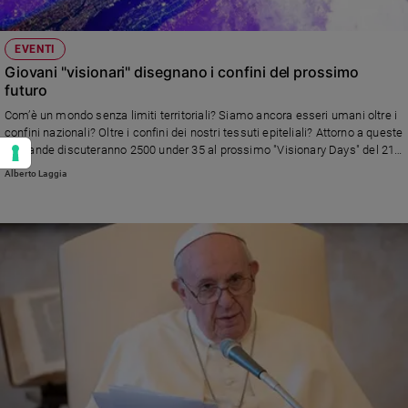
EVENTI
Giovani "visionari" disegnano i confini del prossimo
futuro
Com’è un mondo senza limiti territoriali? Siamo ancora esseri umani oltre i
confini nazionali? Oltre i confini dei nostri tessuti epiteliali? Attorno a queste
domande discuteranno 2500 under 35 al prossimo "Visionary Days" del 21
novembre: dieci ore di brainstorming continuo, tra centinaia di tavole
Alberto Laggia
rotonde ripartite su più città virtualmente connesse tra loro.