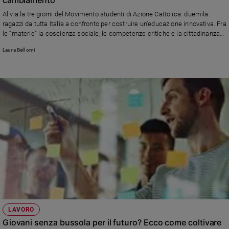
Ambiente
Al via la tre giorni del Movimento studenti di Azione Cattolica: duemila
e
ragazzi da tutta Italia a confronto per costruire un’educazione innovativa. Fra
Creato
le “materie” la coscienza sociale, le competenze critiche e la cittadinanza
Volontariato
attiva
Laura Bellomi
Diritti
Aziende
di
valore
Caso
della
settimana
Migranti
Diversità
e
inclusione
Costume
Cultura
LAVORO
e
Giovani senza bussola per il futuro? Ecco come coltivare
spettacoli