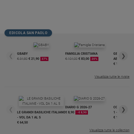
EDICOLA SAN PAOLO
GBABY
FAMIGLIA CRISTIANA
GBABY DIGITA
❮
❯
€ 34,80
€ 21,90
€ 104,00
€ 83,00
ABBONAMEN
37%
20%
€ 16,99
Visualizza tutte le riviste
DIARIO G 2026-27
COLLANA ARS
❮
❯
LE GRANDI BASILICHE ITALIANE
€ 8,90
1 - 2
- € 8,90
- VOL DA 1 AL 5
€ 18,50
€ 64,50
Visualizza tutte le collection