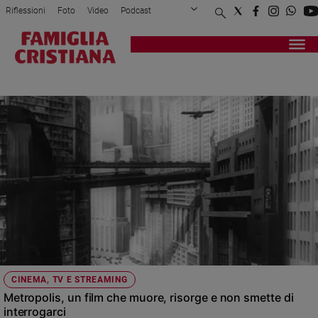
Riflessioni
Foto
Video
Podcast
Privacy Policy
Chi siamo
Contatti
Pubblicità
Attualità
Registrati
Redazione
Italia
FUTURO
Cronaca
Politica
Mondo
Economia
Legalità
e
giustizia
Sport
Interviste
Papa
CINEMA, TV E STREAMING
Papa
Metropolis, un film che muore, risorge e non smette di
interrogarci