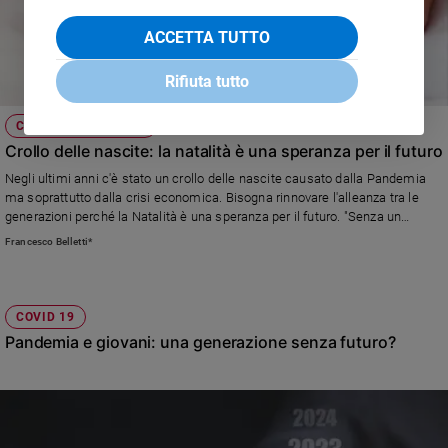
ACCETTA TUTTO
Rifiuta tutto
CALO DEMOGRAFICO
Crollo delle nascite: la natalità è una speranza per il futuro
Negli ultimi anni c'è stato un crollo delle nascite causato dalla Pandemia
ma soprattutto dalla crisi economica. Bisogna rinnovare l'alleanza tra le
generazioni perché la Natalità è una speranza per il futuro. "Senza un
equilibrio demografico verrebbe messa in crisi l’intera struttura sociale,
Francesco Belletti*
economica, politica e persino ambientale dell’umanità e del mondo." Una
riflessione di Francesco Belletti, direttore del CISF
COVID 19
Pandemia e giovani: una generazione senza futuro?