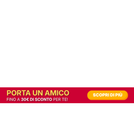
In alternativa, prova la versione digitale!
|
Abbonati
Contribuisci a mantenere questo sito gratuito
Riusciamo a fornire informazione gratuita grazie alla pubblicità erogata dai nostri
partner.
Accettando i consensi richiesti permetti ai nostri partner di creare un'esperienza