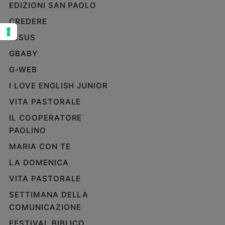
EDIZIONI SAN PAOLO
Sanremo
CREDERE
2026
JESUS
Cinema,
Tv
GBABY
e
streaming
G-WEB
Libri
I LOVE ENGLISH JUNIOR
Musica
VITA PASTORALE
Arte
IL COOPERATORE
Famiglia
PAOLINO
ed
MARIA CON TE
educazione
LA DOMENICA
Genitori
e
VITA PASTORALE
figli
SETTIMANA DELLA
Nonni
COMUNICAZIONE
Coppia
FESTIVAL BIBLICO
Scuola