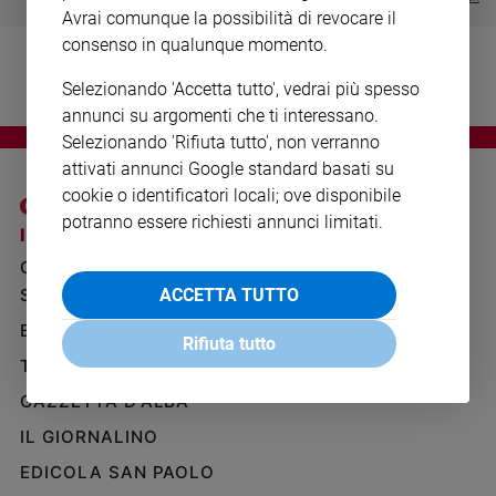
Ambiente
Avrai comunque la possibilità di revocare il
e
consenso in qualunque momento.
Creato
Selezionando 'Accetta tutto', vedrai più spesso
Volontariato
annunci su argomenti che ti interessano.
Diritti
Selezionando 'Rifiuta tutto', non verranno
Aziende
attivati annunci Google standard basati su
di
cookie o identificatori locali; ove disponibile
valore
potranno essere richiesti annunci limitati.
Caso
I SITI SAN PAOLO
NOTE LEGALI
della
GRUPPO EDITORIALE
PRIVACY POLICY
settimana
SAN PAOLO
ACCETTA TUTTO
Migranti
INFORMATIVA
Diversità
BENESSERE
WHISTLEBLOWING
Rifiuta tutto
e
SOCIAL
TELENOVA
inclusione
GAZZETTA D'ALBA
Costume
IL GIORNALINO
Cultura
e
EDICOLA SAN PAOLO
spettacoli