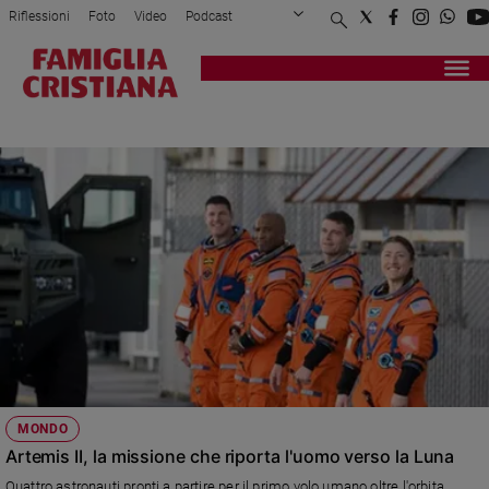
Riflessioni
Foto
Video
Podcast
Privacy Policy
Chi siamo
Contatti
Pubblicità
Attualità
Registrati
Redazione
Italia
ESA
Cronaca
Politica
Mondo
Economia
Legalità
e
giustizia
Sport
Interviste
Papa
MONDO
Papa
Artemis II, la missione che riporta l'uomo verso la Luna
Quattro astronauti pronti a partire per il primo volo umano oltre l'orbita