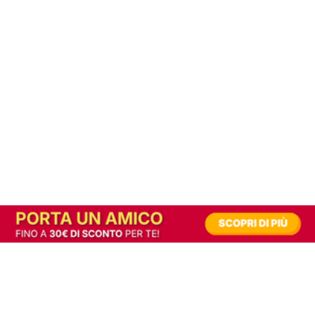
In alternativa, prova la versione digitale!
|
Abbonati
Contribuisci a mantenere questo sito gratuito
Riusciamo a fornire informazione gratuita grazie alla pubblicità erogata dai nostri
partner.
Accettando i consensi richiesti permetti ai nostri partner di creare un'esperienza