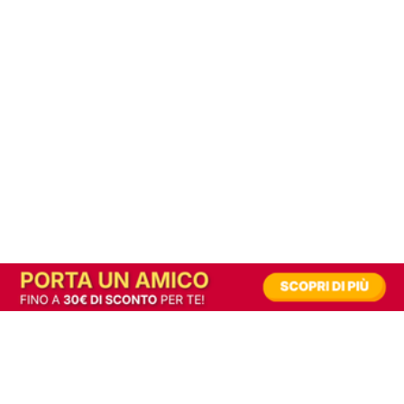
In alternativa, prova la versione digitale!
|
Abbonati
Contribuisci a mantenere questo sito gratuito
Riusciamo a fornire informazione gratuita grazie alla pubblicità erogata dai nostri
partner.
Accettando i consensi richiesti permetti ai nostri partner di creare un'esperienza