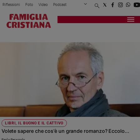
Riflessioni
Foto
Video
Podcast
Privacy Policy
Chi siamo
Contatti
Pubblicità
Attualità
Registrati
Redazione
Italia
IN TEMPI DI LUCE RECLINANTE
Cronaca
Politica
Mondo
Economia
Legalità
e
giustizia
Sport
Interviste
Papa
LIBRI, IL BUONO E IL CATTIVO
Papa
Volete sapere che cos'è un grande romanzo? Eccolo...
Paolo Perazzolo