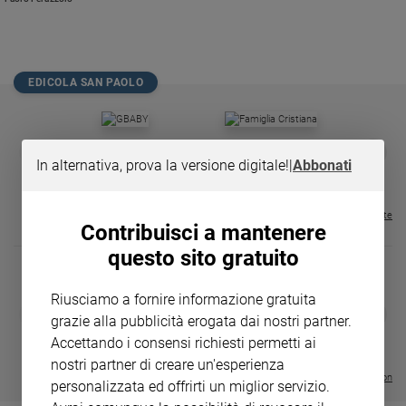
Chiesa
Chiesa
Fede
EDICOLA SAN PAOLO
e
spiritualità
Santi
GBABY
FAMIGLIA CRISTIANA
GBABY DIGITA
❮
❯
Devozione
€ 34,80
€ 21,90
€ 104,00
€ 83,00
ABBONAMEN
37%
20%
In alternativa, prova la versione digitale!
|
Abbonati
e
€ 16,99
fede
Visualizza tutte le riviste
Parola
Contribuisci a mantenere
del
questo sito gratuito
giorno
Santo
Riusciamo a fornire informazione gratuita
del
DIARIO G 2026-27
COLLANA ARS
❮
❯
giorno
grazie alla pubblicità erogata dai nostri partner.
LE GRANDI BASILICHE ITALIANE
€ 8,90
1 - 2
- € 8,90
- VOL DA 1 AL 5
€ 18,50
Accettando i consensi richiesti permetti ai
€ 64,50
Società
nostri partner di creare un'esperienza
e
Visualizza tutte le collection
personalizzata ed offrirti un miglior servizio.
valori