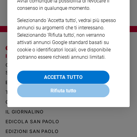
Avrai comunque la possibilità di revocare il
Ambiente
consenso in qualunque momento.
e
Creato
Selezionando 'Accetta tutto', vedrai più spesso
Volontariato
annunci su argomenti che ti interessano.
Diritti
Selezionando 'Rifiuta tutto', non verranno
Aziende
attivati annunci Google standard basati su
di
cookie o identificatori locali; ove disponibile
valore
I SITI SAN PAOLO
NOTE LEGALI
potranno essere richiesti annunci limitati.
Caso
GRUPPO EDITORIALE
PRIVACY POLICY
della
SAN PAOLO
INFORMATIVA
settimana
ACCETTA TUTTO
BENESSERE
WHISTLEBLOWING
Migranti
SOCIAL
Rifiuta tutto
Diversità
TELENOVA
e
GAZZETTA D'ALBA
inclusione
Costume
IL GIORNALINO
EDICOLA SAN PAOLO
Cultura
e
EDIZIONI SAN PAOLO
spettacoli