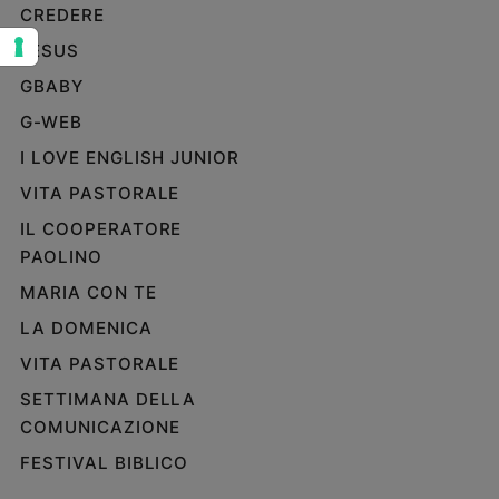
CREDERE
Sanremo
JESUS
2026
Cinema,
GBABY
Tv
G-WEB
e
streaming
I LOVE ENGLISH JUNIOR
Libri
VITA PASTORALE
Musica
IL COOPERATORE
Arte
PAOLINO
Famiglia
MARIA CON TE
ed
educazione
LA DOMENICA
VITA PASTORALE
Genitori
e
SETTIMANA DELLA
figli
COMUNICAZIONE
Nonni
FESTIVAL BIBLICO
Coppia
Scuola