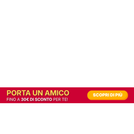
In alternativa, prova la versione digitale!
|
Abbonati
Contribuisci a mantenere questo sito gratuito
Riusciamo a fornire informazione gratuita grazie alla pubblicità erogata dai nostri
partner.
Accettando i consensi richiesti permetti ai nostri partner di creare un'esperienza