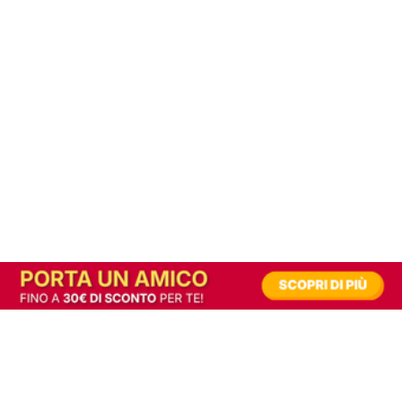
In alternativa, prova la versione digitale!
|
Abbonati
Contribuisci a mantenere questo sito gratuito
Riusciamo a fornire informazione gratuita grazie alla pubblicità erogata dai nostri
partner.
Accettando i consensi richiesti permetti ai nostri partner di creare un'esperienza