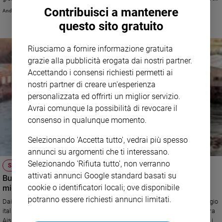
Paese. Una delle fonti principali, però, continua a essere coperta da
Contribuisci a mantenere
Andrea Palladino
Sanremo
omissis, e quindi la magistratura non può andare oltre con le indagini. Le
2026
questo sito gratuito
carte però presentano una stranezza: si parla molto di personaggi somali,
ma gli italiani?
Cinema,
Tv
Riusciamo a fornire informazione gratuita
e
grazie alla pubblicità erogata dai nostri partner.
streaming
Accettando i consensi richiesti permetti ai
Libri
nostri partner di creare un'esperienza
Musica
personalizzata ed offrirti un miglior servizio.
Arte
Avrai comunque la possibilità di revocare il
consenso in qualunque momento.
Famiglia
ed
Selezionando 'Accetta tutto', vedrai più spesso
educazione
annunci su argomenti che ti interessano.
Genitori
Selezionando 'Rifiuta tutto', non verranno
SOCIETÀ E VALORI
e
attivati annunci Google standard basati su
Business is business, dalle telemine ai barconi dei
figli
cookie o identificatori locali; ove disponibile
migranti
Nonni
potranno essere richiesti annunci limitati.
Dai faldoni declassificati in questi giorni emerge la storia di un personaggio
Coppia
italiano quanto mai singolare. Secondo i servizi segreti interni (il Sisde, ora
Scuola
Aisi) negli anni ’80 avrebbe venduto armi, negli anni ’90 avrebbe trafficato in