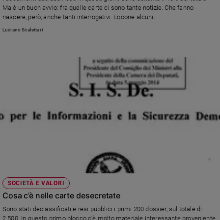
Chiesa
Ma è un buon avvio: fra quelle carte ci sono tante notizie. Che fanno
Chiesa
nascere, però, anche tanti interrogativi. Eccone alcuni.
Luciano Scalettari
Fede
e
spiritualità
Santi
Devozione
e
fede
Parola
del
giorno
Santo
del
giorno
SOCIETÀ E VALORI
Società
Cosa c’è nelle carte desecretate
e
Sono stati declassificati e resi pubblici i primi 200 dossier, sul totale di
valori
2.500. In questo primo blocco c’è molto materiale interessante proveniente