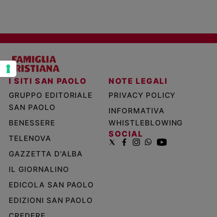
Policy
Chi
siamo
Contatti
I SITI SAN PAOLO
NOTE LEGALI
GRUPPO EDITORIALE
PRIVACY POLICY
Pubblicità
SAN PAOLO
INFORMATIVA
BENESSERE
WHISTLEBLOWING
Registrati
SOCIAL
TELENOVA
Redazione
GAZZETTA D'ALBA
IL GIORNALINO
Social
EDICOLA SAN PAOLO
EDIZIONI SAN PAOLO
CREDERE