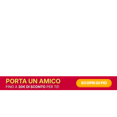
In alternativa, prova la versione digitale!
|
Abbonati
Contribuisci a mantenere questo sito gratuito
Riusciamo a fornire informazione gratuita grazie alla pubblicità erogata dai nostri
partner.
Accettando i consensi richiesti permetti ai nostri partner di creare un'esperienza