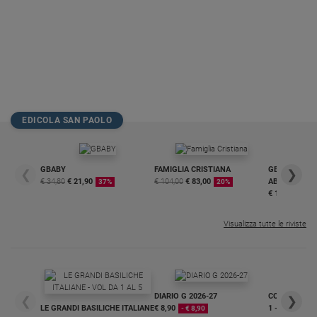
EDICOLA SAN PAOLO
GBABY
FAMIGLIA CRISTIANA
GBABY DIGITA
❮
❯
€ 34,80
€ 21,90
€ 104,00
€ 83,00
ABBONAMEN
37%
20%
€ 16,99
Visualizza tutte le riviste
DIARIO G 2026-27
COLLANA ARS
❮
❯
LE GRANDI BASILICHE ITALIANE
€ 8,90
1 - 2
- € 8,90