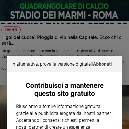
EVENTI
‘Il gol del cuore‘: Pioggia di vip nella Capitale. Ecco chi ci
sarà…
Un grande appuntamento con la Nazionale olimpionici, Asd sport in
Vaticano, la squadre di ItalianAttori, la Lazio&Roma Campidoglio e le
rappresentative d’eccellenza che si sfidano per aiutare le associazioni per
In alternativa, prova la versione digitale!
|
Abbonati
la tutela della salute dei minori.
Francesco Fredella
Contribuisci a mantenere
questo sito gratuito
Riusciamo a fornire informazione gratuita
grazie alla pubblicità erogata dai nostri partner.
Accettando i consensi richiesti permetti ai
nostri partner di creare un'esperienza