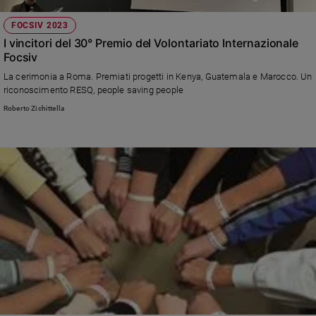
Sanremo
FOCSIV 2023
2026
I vincitori del 30° Premio del Volontariato Internazionale
Cinema,
Focsiv
Tv
La cerimonia a Roma. Premiati progetti in Kenya, Guatemala e Marocco. Un
e
riconoscimento RESQ, people saving people
streaming
Roberto Zichittella
Libri
Musica
Arte
Famiglia
ed
educazione
Genitori
e
figli
Nonni
Coppia
Scuola