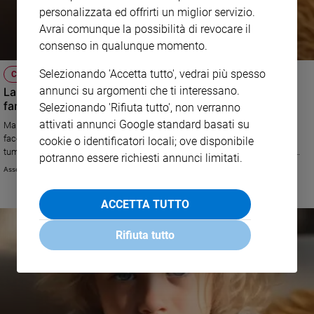
personalizzata ed offrirti un miglior servizio.
Avrai comunque la possibilità di revocare il
consenso in qualunque momento.
Selezionando 'Accetta tutto', vedrai più spesso
CASO DELLA SETTIMANA
annunci su argomenti che ti interessano.
La mamma gravemente malata rischia di far crollare la
famiglia
Selezionando 'Rifiuta tutto', non verranno
attivati annunci Google standard basati su
Marcella ha un marito e tre bambini piccoli. Qualche anno fa è caduta
facendosi un grave danno alla schiena e in più le hanno diagnosticato un
cookie o identificatori locali; ove disponibile
tumore maligno al midollo osseo. Il marito ha lasciato il lavoro per stare
potranno essere richiesti annunci limitati.
con lei e i figli ma adesso non hanno più soldi per le cure mediche e
Associazione Don Giuseppe Zilli
nemmeno per il riscaldamento. I bambini piangono in silenzio mentre
guardano la madre soffrire..
ACCETTA TUTTO
Rifiuta tutto