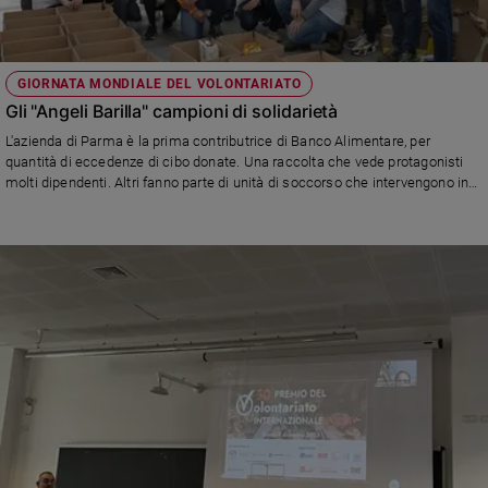
Ambiente
e
Creato
GIORNATA MONDIALE DEL VOLONTARIATO
Volontariato
Gli "Angeli Barilla" campioni di solidarietà
Diritti
L'azienda di Parma è la prima contributrice di Banco Alimentare, per
Aziende
quantità di eccedenze di cibo donate. Una raccolta che vede protagonisti
di
molti dipendenti. Altri fanno parte di unità di soccorso che intervengono in
valore
caso di disastri ambientali
Caso
della
settimana
Migranti
Diversità
e
inclusione
Costume
Cultura
e
spettacoli