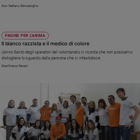
Chiesa
Don Stefano Stimamiglio
Chiesa
Fede
e
spiritualità
PAGINE PER L'ANIMA
Il bianco razzista e il medico di colore
Santi
L’Anno Santo degli operatori del volontariato ci ricorda che non possiamo
Devozione
distogliere lo sguardo dalla persona che ci infastidisce
e
Gianfranco Ravasi
fede
Parola
del
giorno
Santo
del
giorno
Società
e
valori