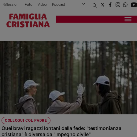
Riflessioni
Foto
Video
Podcast
Privacy Policy
Chi siamo
Contatti
Pubblicità
Attualità
Registrati
Redazione
Italia
VOLONTARIATO
Cronaca
Politica
Mondo
Economia
Legalità
e
giustizia
Sport
Interviste
Papa
COLLOQUI COL PADRE
Papa
Quei bravi ragazzi lontani dalla fede: "testimonianza
cristiana" è diversa da "impegno civile"