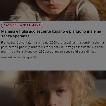
CASO DELLA SETTIMANA
Mamma e figlia adolescente litigano e piangono insieme
senza speranza
Francesca è diventata mamma nel 2008 di una bellissima bambina che ha
però, perso il padre (e marito di Francesca) in un tragico incidente. Da anni
mamma e figlia vivono con 290 euro al mese senza altri sussidi, ma
adesso la bambina è un'adolescente di 14 anni che ha bisogno dei suoi
Associazione Don Giuseppe Zilli
spazi. Nonostante i tanti litigi e crisi adolescenziali, Francesca e sua figlia
provano comunque a rimanere unite, ma hanno bisogno di aiuto...