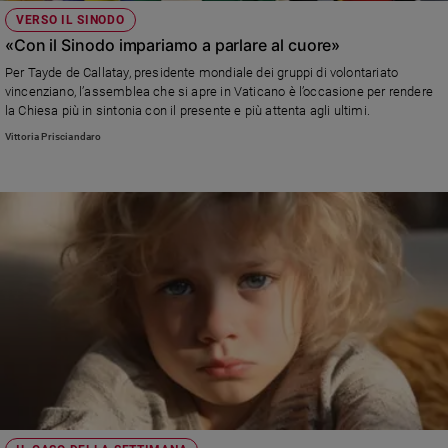
VERSO IL SINODO
Policy
«Con il Sinodo impariamo a parlare al cuore»
Chi
Per Tayde de Callatay, presidente mondiale dei gruppi di volontariato
vincenziano, l’assemblea che si apre in Vaticano è l’occasione per rendere
siamo
la Chiesa più in sintonia con il presente e più attenta agli ultimi.
Vittoria Prisciandaro
Contatti
Pubblicità
Registrati
Redazione
Social