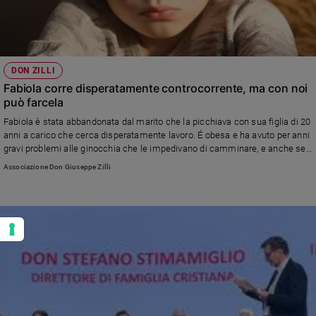
DON ZILLI
Fabiola corre disperatamente controcorrente, ma con noi
può farcela
Fabiola è stata abbandonata dal marito che la picchiava con sua figlia di 20
anni a carico che cerca disperatamente lavoro. É obesa e ha avuto per anni
gravi problemi alle ginocchia che le impedivano di camminare, e anche se
è riuscita in parte a curarsi i farmaci costano troppo. Madre e figlia sono
Associazione Don Giuseppe Zilli
coperte di debiti e non hanno nemmeno l'acqua corrente in bagno...