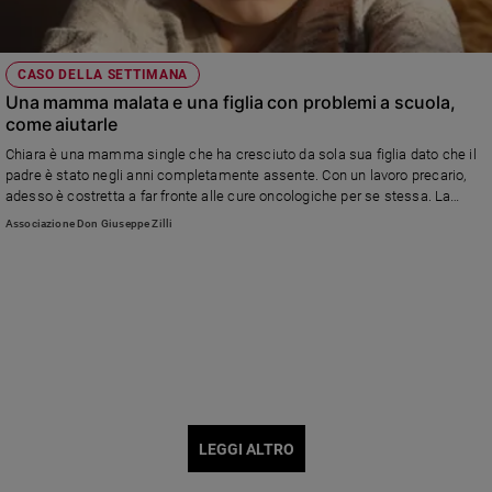
CASO DELLA SETTIMANA
Una mamma malata e una figlia con problemi a scuola,
come aiutarle
Chiara è una mamma single che ha cresciuto da sola sua figlia dato che il
padre è stato negli anni completamente assente. Con un lavoro precario,
adesso è costretta a far fronte alle cure oncologiche per se stessa. La
condizione economica si è aggravata da quando la figlia 16enne ha
Associazione Don Giuseppe Zilli
manifestato problemi nel linguaggio e disturbi del comportamento a
scuola.
LEGGI ALTRO