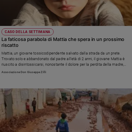
CASO DELLA SETTIMANA
La faticosa parabola di Mattia che spera in un prossimo
riscatto
Mattia, un giovane tossicodipendente salvato dalla strada da un prete.
Trovato solo e abbandonato dal padre all'età di 2 anni, il giovane Mattia è
riuscito a disintossicarsi, nonostante il dolore per la perdita della madre,
morta a soli 52 anni. Così adesso, Mattia vive con 320 euro e un debito di
Associazione Don Giuseppe Zilli
6200 avendo perso più occasioni di lavoro per mancanza di un mezzo di
trasporto. Ma Mattia, non perde mai la speranza