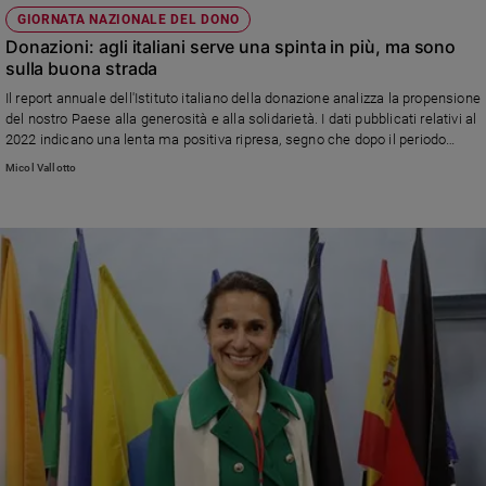
e
GIORNATA NAZIONALE DEL DONO
giovani
Donazioni: agli italiani serve una spinta in più, ma sono
sulla buona strada
Adolescenza
Bioetica
Il report annuale dell'Istituto italiano della donazione analizza la propensione
del nostro Paese alla generosità e alla solidarietà. I dati pubblicati relativi al
2022 indicano una lenta ma positiva ripresa, segno che dopo il periodo
pandemico l'Italia torna a sentirsi più altruista
Micol Vallotto
Vai
Riflessioni
Foto
Video
Podcast
Privacy