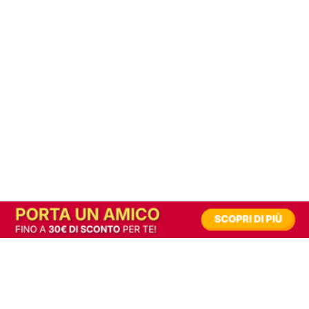
In alternativa, prova la versione digitale!
|
Abbonati
Contribuisci a mantenere questo sito gratuito
Riusciamo a fornire informazione gratuita grazie alla pubblicità erogata dai nostri
partner.
Accettando i consensi richiesti permetti ai nostri partner di creare un'esperienza