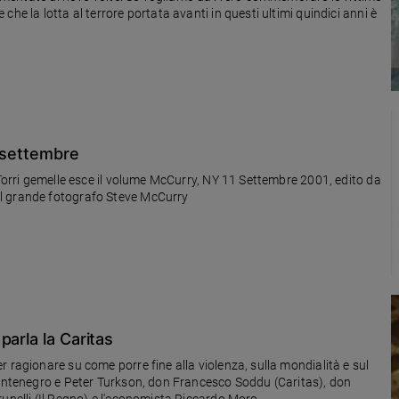
he la lotta al terrore portata avanti in questi ultimi quindici anni è
1 settembre
 Torri gemelle esce il volume McCurry, NY 11 Settembre 2001, edito da
l grande fotografo Steve McCurry
arla la Caritas
 ragionare su come porre fine alla violenza, sulla mondialità e sul
Montenegro e Peter Turkson, don Francesco Soddu (Caritas), don
iglia Cristiana), Gianfranco Brunelli (Il Regno) e l'economista Riccardo Moro.