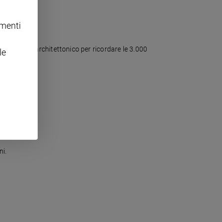
omenti
complesso architettonico per ricordare le 3.000
le
ni.