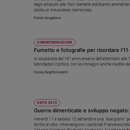
degli attacchi alle Torri Gemelle dobbiamo ammettere c
Ambiente
stata un insuccesso clamoroso.
e
Creato
Fulvio Scaglione
Volontariato
Diritti
Aziende
COMMEMORAZIONI
di
Fumetto e fotografie per ricordare l'1
valore
In occasione del 15° anniversario dell'attentato alle
Caso
Mondadori Comics, con le immagini anche inedite de
della
settimana
Fulvia Degl'Innocenti
Migranti
Diversità
e
inclusione
EXPO 2015
Costume
Guerre dimenticate e sviluppo negato: p
Cultura
Venerdì 11 e sabato 12 settembre una "due giorni" per
e
diritto al cibo. Intervengono i cardinali Francesco 
spettacoli
Antonio Sciortino (Fam