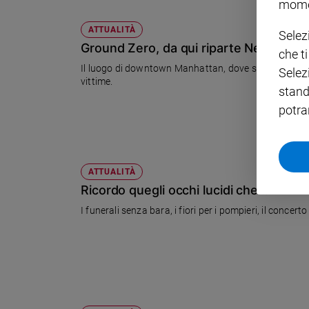
mome
Policy
ATTUALITÀ
Selez
Ground Zero, da qui riparte New York
che t
Chi
Il luogo di downtown Manhattan, dove sorgevano le d
Selez
siamo
vittime.
stand
potra
Contatti
Pubblicità
ATTUALITÀ
Registrati
Ricordo quegli occhi lucidi che...
I funerali senza bara, i fiori per i pompieri, il concer
Redazione
Social