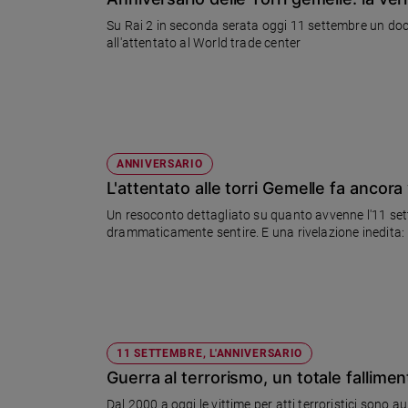
Chiesa
Su Rai 2 in seconda serata oggi 11 settembre un docu
Chiesa
all'attentato al World trade center
Fede
e
spiritualità
Santi
Devozione
ANNIVERSARIO
e
L'attentato alle torri Gemelle fa ancora
fede
Un resoconto dettagliato su quanto avvenne l'11 sette
Parola
drammaticamente sentire. E una rivelazione inedita: 
del
giorno
Santo
del
giorno
11 SETTEMBRE, L'ANNIVERSARIO
Società
Guerra al terrorismo, un totale fallimen
e
valori
Dal 2000 a oggi le vittime per atti terroristici son