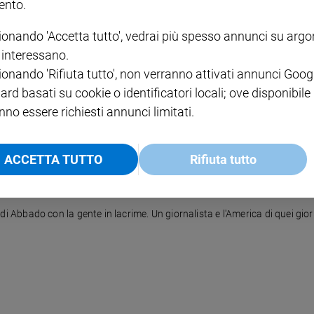
nto.
ionando 'Accetta tutto', vedrai più spesso annunci su arg
i interessano.
ue torri gemelle centro del commercio mondiale, diventa il cuore di un 
ionando 'Rifiuta tutto', non verranno attivati annunci Goog
ard basati su cookie o identificatori locali; ove disponibile
nno essere richiesti annunci limitati.
ACCETTA TUTTO
Rifiuta tutto
to di Abbado con la gente in lacrime. Un giornalista e l'America di quei gior