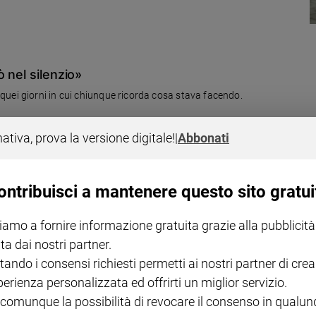
 nel silenzio»
quei giorni in cui chiunque ricorda cosa stava facendo.
nativa, prova la versione digitale!
|
Abbonati
ontribuisci a mantenere questo sito gratui
iamo a fornire informazione gratuita grazie alla pubblicità
 invita «a operare nella società secondo i princìpi della solidarietà e del
ta dai nostri partner.
tando i consensi richiesti permetti ai nostri partner di crea
perienza personalizzata ed offrirti un miglior servizio.
 comunque la possibilità di revocare il consenso in qualu