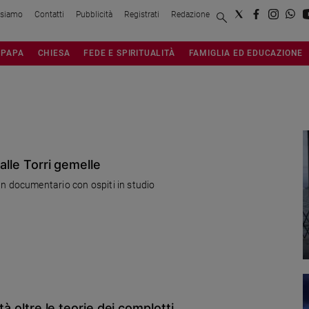
 siamo
Contatti
Pubblicità
Registrati
Redazione
PAPA
CHIESA
FEDE E SPIRITUALITÀ
FAMIGLIA ED EDUCAZIONE
 alle Torri gemelle
Rai Uno in prima serata un documentario con ospiti in studio
tà oltre le teorie dei complotti