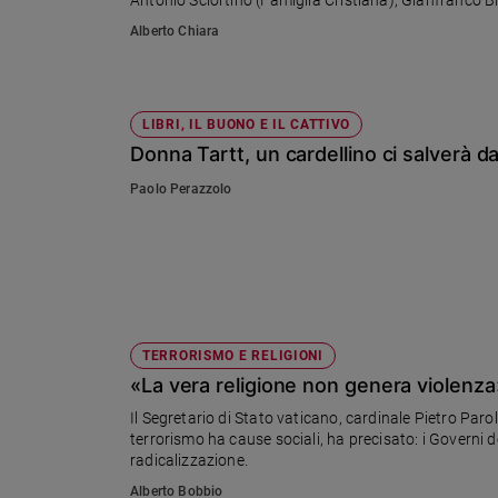
Sanremo
Alberto Chiara
2026
Cinema,
Tv
LIBRI, IL BUONO E IL CATTIVO
e
Donna Tartt, un cardellino ci salverà d
streaming
Libri
Paolo Perazzolo
Musica
Arte
Famiglia
ed
educazione
TERRORISMO E RELIGIONI
Genitori
«La vera religione non genera violenza
e
figli
Il Segretario di Stato vaticano, cardinale Pietro Parol
Nonni
terrorismo ha cause sociali, ha precisato: i Governi 
radicalizzazione.
Coppia
Alberto Bobbio
Scuola