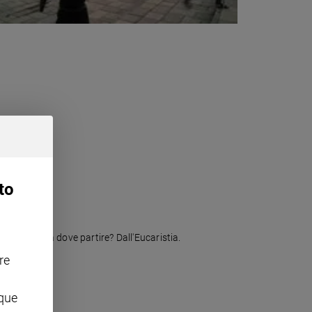
to
la pace». Da dove partire? Dall'Eucaristia.
re
nque