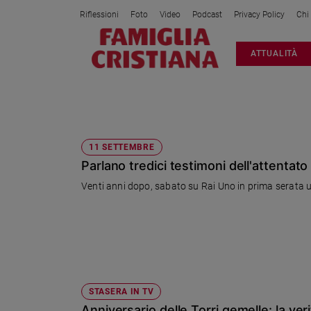
Riflessioni
Foto
Video
Podcast
Privacy Policy
Chi
Attualità
ATTUALITÀ
Italia
Cronaca
Politica
11 SETTEMBRE
Mondo
Economia
11 SETTEMBRE
Parlano tredici testimoni dell'attentato
Legalità
e
Venti anni dopo, sabato su 
giustizia
Sport
Interviste
Papa
Papa
STASERA IN TV
Anniversario delle Torri gemelle: la veri