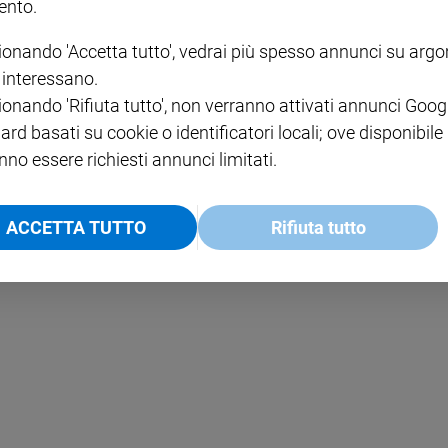
nto.
ionando 'Accetta tutto', vedrai più spesso annunci su arg
e in piazza
i interessano.
la borghesia esprime insoddisfazione e organizza le proteste.
ionando 'Rifiuta tutto', non verranno attivati annunci Goog
ard basati su cookie o identificatori locali; ove disponibile
nno essere richiesti annunci limitati.
ACCETTA TUTTO
Rifiuta tutto
lla difesa della natura»