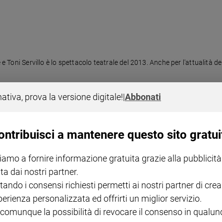
e Toni Servillo è lo spettacolo teatrale del 2013. Anche per l'attualità del
nativa, prova la versione digitale!
|
Abbonati
ontribuisci a mantenere questo sito gratui
iamo a fornire informazione gratuita grazie alla pubblicità
iginale in una stagione telivisiva segnata dagli exploit di programmi già
ta dai nostri partner.
tando i consensi richiesti permetti ai nostri partner di crea
perienza personalizzata ed offrirti un miglior servizio.
 comunque la possibilità di revocare il consenso in qualu