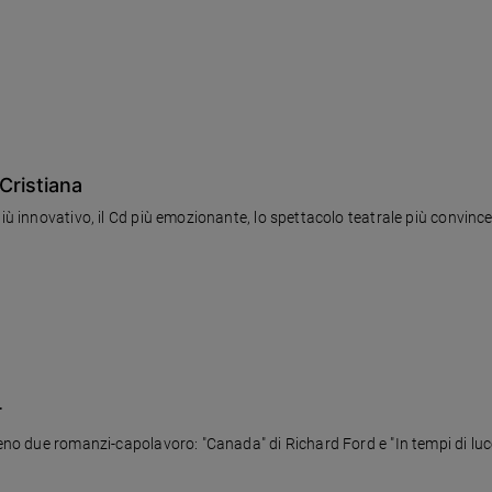
 Cristiana
iù innovativo, il Cd più emozionante, lo spettacolo teatrale più convince
r
meno due romanzi-capolavoro: "Canada" di Richard Ford e "In tempi di luc