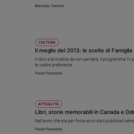
Ambiente
Maurizio Turrioni
e
Creato
Volontariato
Diritti
Aziende
CULTURA
di
Il meglio del 2013: le scelte di Famiglia
valore
Il libro e la mostra da non perdere, il programma Tv p
Caso
le vostre preferenze.
della
settimana
Paolo Perazzolo
Migranti
Diversità
e
inclusione
ATTUALITÀ
Costume
Libri, storie memorabili in Canada e Dd
Nell'anno che sta per finire sono stati pubblicati al
Cultura
e
Paolo Perazzolo
spettacoli