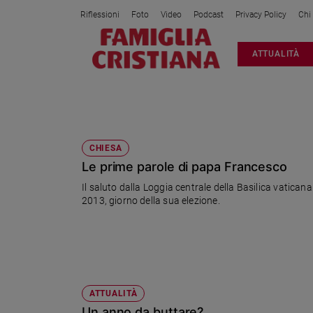
Riflessioni
Foto
Video
Podcast
Privacy Policy
Chi
Attualità
ATTUALITÀ
Italia
Cronaca
Politica
2013
Mondo
Economia
CHIESA
Le prime parole di papa Francesco
Legalità
e
Il saluto dalla Loggia centrale della Basilica vaticana
giustizia
2013, giorno della sua elezione.
Sport
Interviste
Papa
Papa
ATTUALITÀ
Un anno da buttare?