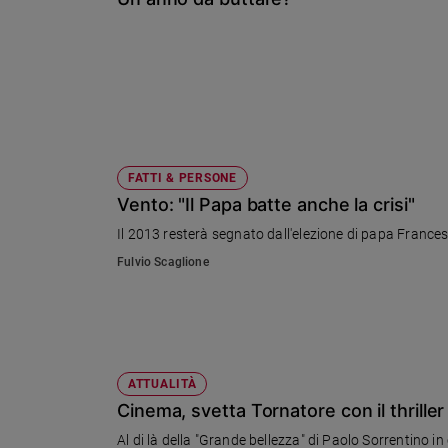
Chiesa
Chiesa
Fede
e
spiritualità
Santi
Devozione
FATTI & PERSONE
e
Vento: "Il Papa batte anche la crisi"
fede
Il 2013 resterà segnato dall'elezione di papa France
Parola
del
Fulvio Scaglione
giorno
Santo
del
giorno
ATTUALITÀ
Società
Cinema, svetta Tornatore con il thriller
e
valori
Al di là della "Grande bellezza" di Paolo Sorrentino in 