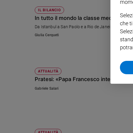
mome
Policy
IL BILANCIO
Selez
In tutto il mondo la classe media scend
che t
Chi
Da Istanbul a San Paolo e a Rio de Janeiro, la picco
Selez
siamo
Giulia Cerqueti
stand
potra
Contatti
Pubblicità
ATTUALITÀ
Pratesi: «Papa Francesco intervenga su
Registrati
Gabriele Salari
Redazione
Social
ATTUALITÀ