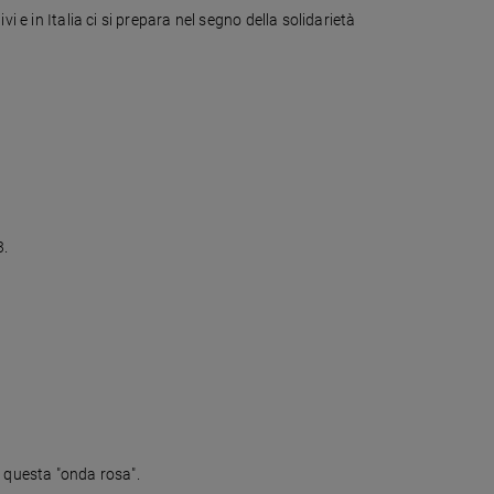
 e in Italia ci si prepara nel segno della solidarietà
3.
i questa "onda rosa".