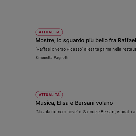
Sanremo
2026
Cinema,
Tv
ATTUALITÀ
e
Mostre, lo sguardo più bello fra Raffae
streaming
"Raffaello verso Picasso" allestita prima nella restau
Libri
Musica
Simonetta Pagnotti
Arte
Famiglia
ed
educazione
ATTUALITÀ
Genitori
Musica, Elisa e Bersani volano
e
"Nuvola numero nove" di Samuele Bersani, ispirato al m
figli
Nonni
Coppia
Scuola