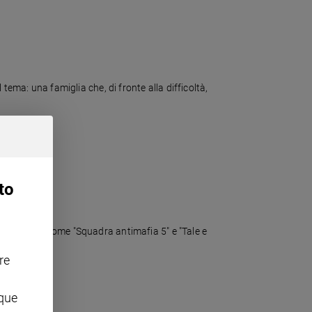
 tema: una famiglia che, di fronte alla difficoltà,
to
 consolidati come "Squadra antimafia 5" e "Tale e
re
nque