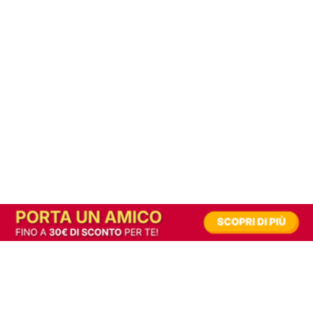
In alternativa, prova la versione digitale!
|
Abbonati
Contribuisci a mantenere questo sito gratuito
Riusciamo a fornire informazione gratuita grazie alla pubblicità erogata dai nostri
partner.
Accettando i consensi richiesti permetti ai nostri partner di creare un'esperienza