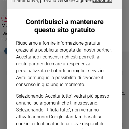
In alternativa, prova la versione digitale!
|
Abbonati
Ambiente
e
Creato
ATTUALITÀ
Contribuisci a mantenere
Volontariato
Muccino: se l'amore concede il bis
questo sito gratuito
Diritti
"Baciami ancora" di Muccino, seguito di "L'ultimo bacio". Intervista con il
Aziende
regista Gabriele Muccino
Riusciamo a fornire informazione gratuita
di
grazie alla pubblicità erogata dai nostri partner.
valore
EDICOLA SAN PAOLO
Accettando i consensi richiesti permetti ai
Caso
nostri partner di creare un'esperienza
della
settimana
personalizzata ed offrirti un miglior servizio.
GBABY
FAMIGLIA CRISTIANA
GBABY DIGITA
❮
❯
€ 34,80
€ 21,90
€ 104,00
€ 83,00
ABBONAMEN
37%
20%
Avrai comunque la possibilità di revocare il
Migranti
€ 16,99
consenso in qualunque momento.
Diversità
e
Visualizza tutte le riviste
Selezionando 'Accetta tutto', vedrai più spesso
inclusione
annunci su argomenti che ti interessano.
Costume
Selezionando 'Rifiuta tutto', non verranno
attivati annunci Google standard basati su
Cultura
e
DIARIO G 2026-27
COLLANA ARS
cookie o identificatori locali; ove disponibile
❮
❯
spettacoli
LE GRANDI BASILICHE ITALIANE
€ 8,90
1 - 2
- € 8,90