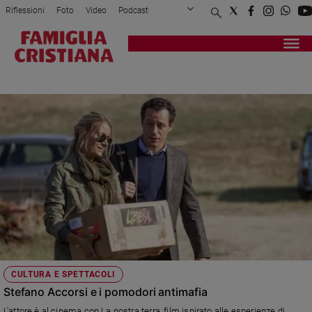
Riflessioni
Foto
Video
Podcast
Privacy Policy
Chi siamo
Contatti
Pubblicità
Attualità
Registrati
Redazione
Italia
ACCORSI
Cronaca
Politica
Mondo
Economia
Legalità
e
giustizia
Sport
Interviste
Papa
CULTURA E SPETTACOLI
Papa
Stefano Accorsi e i pomodori antimafia
L'attore è al cinema con La nostra terra, film ispirato alle esperienze di