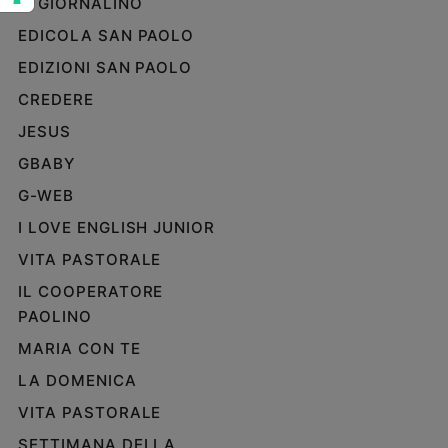
IL GIORNALINO
e
EDICOLA SAN PAOLO
giovani
Adolescenza
EDIZIONI SAN PAOLO
Bioetica
CREDERE
JESUS
GBABY
Vai
G-WEB
I LOVE ENGLISH JUNIOR
Riflessioni
VITA PASTORALE
Foto
IL COOPERATORE
PAOLINO
Video
MARIA CON TE
LA DOMENICA
Podcast
VITA PASTORALE
Privacy
SETTIMANA DELLA