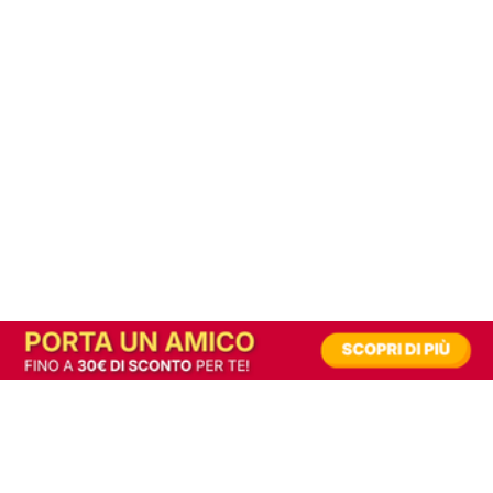
In alternativa, prova la versione digitale!
|
Abbonati
Contribuisci a mantenere questo sito gratuito
Riusciamo a fornire informazione gratuita grazie alla pubblicità erogata dai nostri
partner.
Accettando i consensi richiesti permetti ai nostri partner di creare un'esperienza