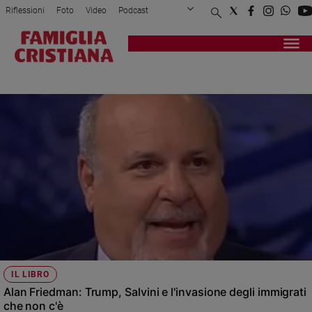
Riflessioni
Foto
Video
Podcast
Privacy Policy
Chi siamo
Contatti
Pubblicità
Attualità
Registrati
Redazione
Italia
ALAN FRIEDMAN
Cronaca
Politica
Mondo
Economia
Legalità
e
giustizia
Sport
Interviste
Papa
IL LIBRO
Papa
Alan Friedman: Trump, Salvini e l'invasione degli immigrati
che non c'è