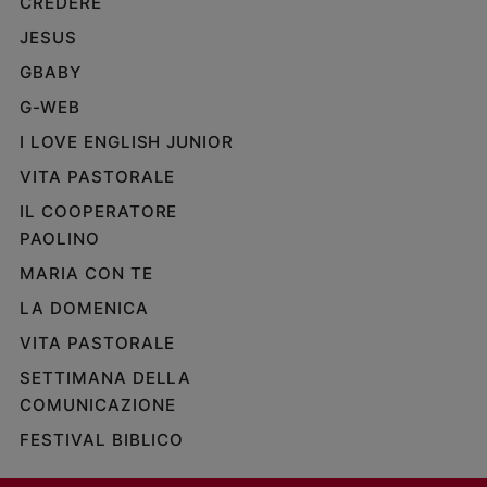
CREDERE
e
JESUS
giovani
GBABY
Adolescenza
Bioetica
G-WEB
I LOVE ENGLISH JUNIOR
VITA PASTORALE
Vai
IL COOPERATORE
PAOLINO
Riflessioni
MARIA CON TE
LA DOMENICA
Foto
VITA PASTORALE
Video
SETTIMANA DELLA
COMUNICAZIONE
Podcast
FESTIVAL BIBLICO
Privacy