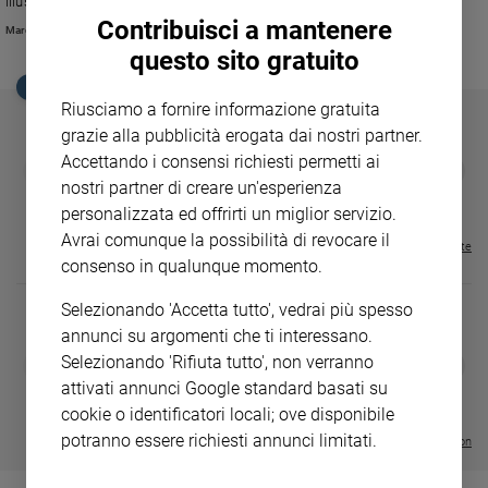
illustri. Laura Boldrini, Matteo Renzi, il ministro del lavoro Poletti, ad
Ambiente
esempio, che hanno detto…
Contribuisci a mantenere
Marco Giorgetti
e
questo sito gratuito
Creato
EDICOLA SAN PAOLO
Volontariato
Riusciamo a fornire informazione gratuita
Diritti
grazie alla pubblicità erogata dai nostri partner.
Aziende
Accettando i consensi richiesti permetti ai
GBABY
FAMIGLIA CRISTIANA
GBABY DIGITA
❮
❯
di
€ 34,80
€ 21,90
€ 104,00
€ 83,00
ABBONAMEN
37%
20%
nostri partner di creare un'esperienza
valore
€ 16,99
personalizzata ed offrirti un miglior servizio.
Caso
Avrai comunque la possibilità di revocare il
della
Visualizza tutte le riviste
settimana
consenso in qualunque momento.
Migranti
Selezionando 'Accetta tutto', vedrai più spesso
Diversità
annunci su argomenti che ti interessano.
e
DIARIO G 2026-27
COLLANA ARS
Selezionando 'Rifiuta tutto', non verranno
❮
❯
inclusione
LE GRANDI BASILICHE ITALIANE
€ 8,90
1 - 2
- € 8,90
attivati annunci Google standard basati su
Costume
- VOL DA 1 AL 5
€ 18,50
cookie o identificatori locali; ove disponibile
€ 64,50
potranno essere richiesti annunci limitati.
Cultura
Visualizza tutte le collection
e
spettacoli