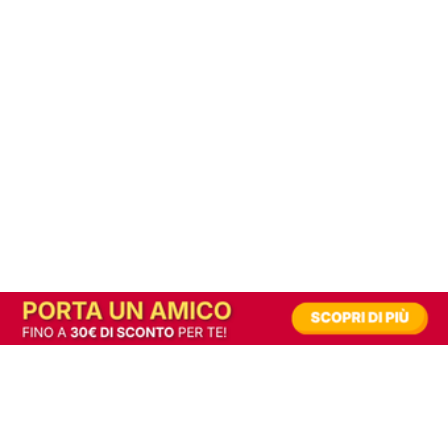
In alternativa, prova la versione digitale!
|
Abbonati
Contribuisci a mantenere questo sito gratuito
Riusciamo a fornire informazione gratuita grazie alla pubblicità erogata dai nostri
partner.
Accettando i consensi richiesti permetti ai nostri partner di creare un'esperienza