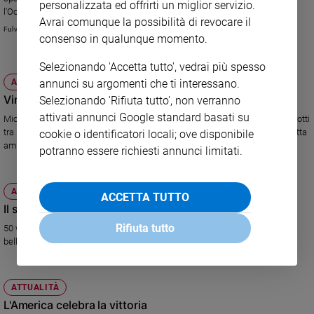
personalizzata ed offrirti un miglior servizio.
l'Occidente. Perché il Muro di Berlino...
Sanremo
Avrai comunque la possibilità di revocare il
Fulvio Scaglione
2026
consenso in qualunque momento.
Cinema,
Tv
Selezionando 'Accetta tutto', vedrai più spesso
e
ATTUALITÀ
annunci su argomenti che ti interessano.
streaming
Vince Obama. Coi biscotti di Michelle
Selezionando 'Rifiuta tutto', non verranno
Libri
attivati annunci Google standard basati su
Michelle Obama ha vinto, contro Ann Romney, la tradizionale gara di biscotti
Musica
tra le mogli dei candidati alla Casa Bianca. Storia di una competizione tutta
cookie o identificatori locali; ove disponibile
americana.
Arte
potranno essere richiesti annunci limitati.
Famiglia
ed
ATTUALITÀ
ACCETTA TUTTO
educazione
Il senso di Kate per la neve
Rifiuta tutto
Genitori
50 words for snow, il nuovo disco della Bush che contiene anche un
bellissimo duetto con Elton John
e
figli
Nonni
ATTUALITÀ
Coppia
L'America celebra la vittoria
Scuola