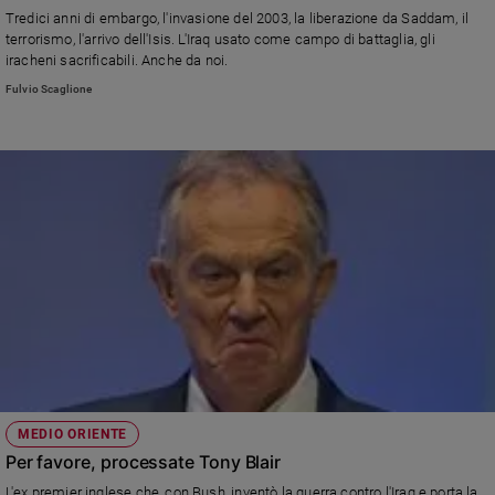
Chiesa
Tredici anni di embargo, l'invasione del 2003, la liberazione da Saddam, il
Chiesa
terrorismo, l'arrivo dell'Isis. L'Iraq usato come campo di battaglia, gli
iracheni sacrificabili. Anche da noi.
Fede
Fulvio Scaglione
e
spiritualità
Santi
Devozione
e
fede
Parola
del
giorno
Santo
del
giorno
Società
MEDIO ORIENTE
e
Per favore, processate Tony Blair
valori
L'ex premier inglese che, con Bush, inventò la guerra contro l'Iraq e porta la