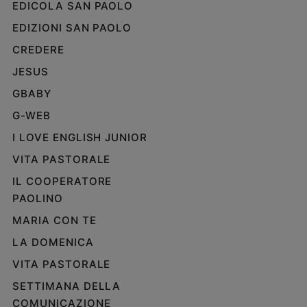
EDICOLA SAN PAOLO
Policy
EDIZIONI SAN PAOLO
CREDERE
Chi
JESUS
siamo
GBABY
Contatti
G-WEB
I LOVE ENGLISH JUNIOR
Pubblicità
VITA PASTORALE
Registrati
IL COOPERATORE
PAOLINO
Redazione
MARIA CON TE
LA DOMENICA
Social
VITA PASTORALE
SETTIMANA DELLA
COMUNICAZIONE