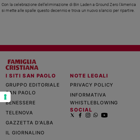
Con la celebrazione dell'eliminazione di Bin Laden a Ground Zero l'America
e
si mette alle spalle questo decennio e trova un nuovo slancio per ripartire.
giovani
Adolescenza
Bioetica
Vai
Riflessioni
I SITI SAN PAOLO
NOTE LEGALI
GRUPPO EDITORIALE
PRIVACY POLICY
Foto
SAN PAOLO
INFORMATIVA
BENESSERE
WHISTLEBLOWING
Video
SOCIAL
TELENOVA
Podcast
GAZZETTA D'ALBA
IL GIORNALINO
Privacy