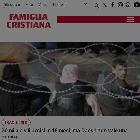
Riflessioni
Foto
Video
Podcast
Privacy Policy
Chi siamo
Contatti
Pubblicità
Attualità
Registrati
Redazione
Italia
BUSH
Cronaca
Politica
Mondo
Economia
Legalità
e
giustizia
Sport
Interviste
Papa
IRAQ E ISIS
Papa
20 mila civili uccisi in 18 mesi, ma Daesh non vale una
guerra