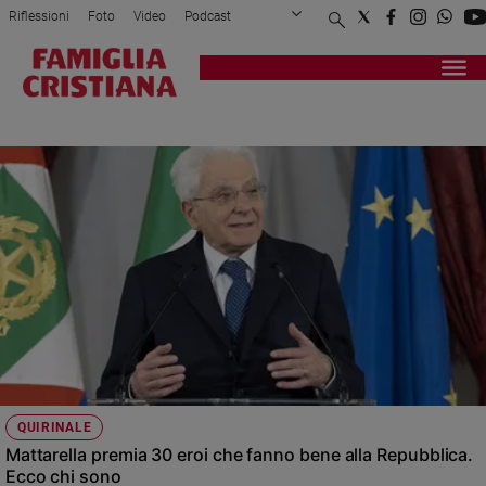
Riflessioni
Foto
Video
Podcast
Privacy Policy
Chi siamo
Contatti
Pubblicità
Attualità
Registrati
Redazione
Italia
CATERINA BELLANDI
Cronaca
Politica
Mondo
Economia
Legalità
e
giustizia
Sport
Interviste
Papa
QUIRINALE
Papa
Mattarella premia 30 eroi che fanno bene alla Repubblica.
Ecco chi sono