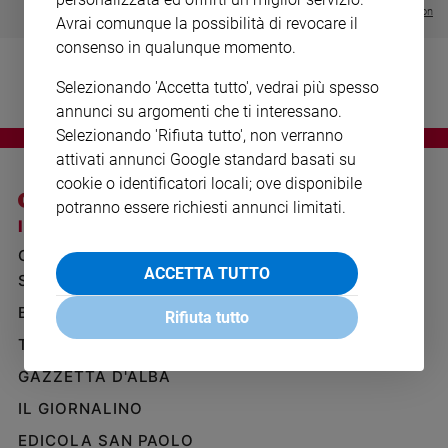
Ambiente
Visualizza tutte le collection
Avrai comunque la possibilità di revocare il
e
consenso in qualunque momento.
Creato
Volontariato
Selezionando 'Accetta tutto', vedrai più spesso
Diritti
annunci su argomenti che ti interessano.
Aziende
Selezionando 'Rifiuta tutto', non verranno
di
attivati annunci Google standard basati su
valore
cookie o identificatori locali; ove disponibile
Caso
potranno essere richiesti annunci limitati.
della
I SITI SAN PAOLO
NOTE LEGALI
settimana
GRUPPO EDITORIALE
PRIVACY POLICY
Migranti
ACCETTA TUTTO
SAN PAOLO
INFORMATIVA
Diversità
BENESSERE
WHISTLEBLOWING
e
Rifiuta tutto
SOCIAL
inclusione
TELENOVA
Costume
GAZZETTA D'ALBA
Cultura
IL GIORNALINO
e
EDICOLA SAN PAOLO
spettacoli