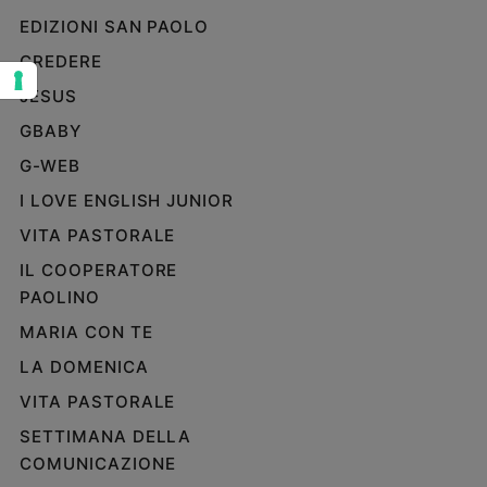
EDIZIONI SAN PAOLO
Sanremo
2026
CREDERE
Cinema,
JESUS
Tv
e
GBABY
streaming
G-WEB
Libri
I LOVE ENGLISH JUNIOR
Musica
Arte
VITA PASTORALE
IL COOPERATORE
Famiglia
PAOLINO
ed
educazione
MARIA CON TE
Genitori
LA DOMENICA
e
figli
VITA PASTORALE
Nonni
SETTIMANA DELLA
Coppia
COMUNICAZIONE
Scuola