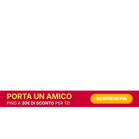
In alternativa, prova la versione digitale!
|
Abbonati
Contribuisci a mantenere questo sito gratuito
Riusciamo a fornire informazione gratuita grazie alla pubblicità erogata dai nostri
partner.
Accettando i consensi richiesti permetti ai nostri partner di creare un'esperienza