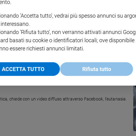
nto.
ionando 'Accetta tutto', vedrai più spesso annunci su arg
i interessano.
la Patagonia
ionando 'Rifiuta tutto', non verranno attivati annunci Goog
cilena di Aysen. Da anni si batte perchè un bene primario come
ard basati su cookie o identificatori locali; ove disponibile
nno essere richiesti annunci limitati.
ACCETTA TUTTO
Rifiuta tutto
istica, chiede con un video diffuso attraverso Facebook, l'eutanasia.