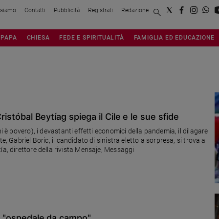
 siamo
Contatti
Pubblicità
Registrati
Redazione
PAPA
CHIESA
FEDE E SPIRITUALITÀ
FAMIGLIA ED EDUCAZIONE
ristóbal Beytíag spiega il Cile e le sue sfide
i è povero), i devastanti effetti economici della pandemia, il dilagare
e, Gabriel Boric, il candidato di sinistra eletto a sorpresa, si trova a
ía, direttore della rivista Mensaje, Messaggi
 è "ospedale da campo"