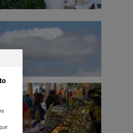
to
re
nque