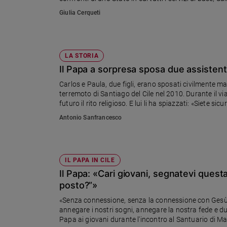
Giulia Cerqueti
Sanremo
2026
Cinema,
Tv
LA STORIA
e
Il Papa a sorpresa sposa due assistenti
streaming
Libri
Carlos e Paula, due figli, erano sposati civilmente ma
terremoto di Santiago del Cile nel 2010. Durante il v
Musica
futuro il rito religioso. E lui li ha spiazzati: «Siete si
Arte
Antonio Sanfrancesco
Famiglia
ed
educazione
IL PAPA IN CILE
Genitori
Il Papa: «Cari giovani, segnatevi quest
e
posto?”»
figli
Nonni
«Senza connessione, senza la connessione con Gesù,
annegare i nostri sogni, annegare la nostra fede e d
Coppia
Papa ai giovani durante l'incontro al Santuario di Mai
Scuola