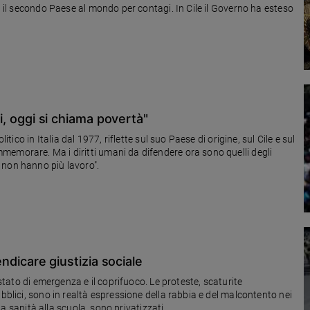
ta il secondo Paese al mondo per contagi. In Cile il Governo ha esteso
ri, oggi si chiama povertà"
itico in Italia dal 1977, riflette sul suo Paese di origine, sul Cile e sul
emorare. Ma i diritti umani da difendere ora sono quelli degli
 non hanno più lavoro".
vendicare giustizia sociale
 stato di emergenza e il coprifuoco. Le proteste, scaturite
bblici, sono in realtà espressione della rabbia e del malcontento nei
lla sanità alla scuola, sono privatizzati.