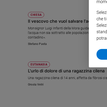
mome
Policy
Selez
CHIESA
che t
Chi
Il vescovo che vuol salvare l'acqua del
Selez
siamo
Monsignor Luigi Infanti della Mora guida la diocesi 
stand
l'acqua non sia sottratto alle popolazioni. «Il privato può decidere se concedere o meno l'utilizzo di un torrente a un
contadino».
potra
Contatti
Stefano Pasta
Pubblicità
Registrati
EUTANASIA
L'urlo di dolore di una ragazzina cilena
Redazione
Una ragazzina cilena di 14 anni, affetta da fibrosi c
Orsola Vetri
Social