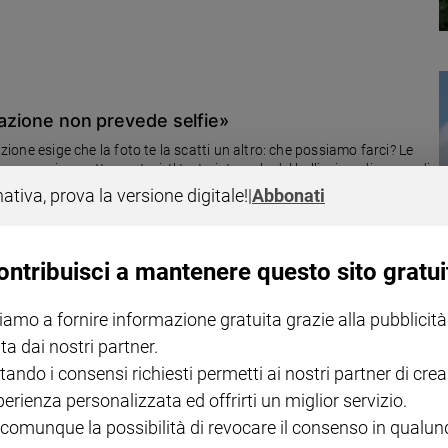
ocazione non prevede selfie»
azione esige che la foto te la scatti un altro: che possiamo farci? Le
upereroi, aspetta pastori. Il testo integrale del bellissimo discorso di
nativa, prova la versione digitale!
|
Abbonati
ontribuisci a mantenere questo sito gratui
iamo a fornire informazione gratuita grazie alla pubblicità
to è buono e fa bene a chi ha bisogno
ta dai nostri partner.
io in questi giorni, l’Associazione Papa Giovanni XXIII ha aperto una
tando i consensi richiesti permetti ai nostri partner di crea
dea di successo esportata in 5 Paesi del mondo
perienza personalizzata ed offrirti un miglior servizio.
 comunque la possibilità di revocare il consenso in qualu