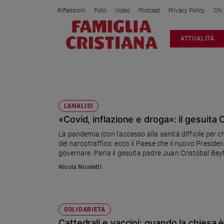
Riflessioni
Foto
Video
Podcast
Privacy Policy
Chi
Attualità
ATTUALITÀ
Italia
Cronaca
Politica
CILE
Mondo
Economia
L'ANALISI
«Covid, inflazione e droga»: il gesuita C
Legalità
e
La pandemia (con l'accesso alla sanità difficile per ch
giustizia
del narcotraffico: ecco il Paese che il nuovo President
Sport
governare. Parla il gesuita padre Juan Cristóbal Beyt
Interviste
Nicola Nicoletti
Papa
Papa
SOLIDARIETÀ
Cattedrali e vaccini: quando la chiesa