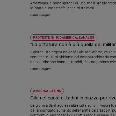
Amazonas, ci sono spiragli di luce, ma il Brasile res
Ambiente
lo "stato di catastrofe" per altri tre mesi.
e
Creato
Giulia Cerqueti
Volontariato
Diritti
Aziende
PROTESTE IN SUDAMERICA, L'ANALISI
di
"La dittatura non è più quella dei milita
valore
Il giornalista argentino José Luis Tagliaferro, esule pol
Caso
continente. "Tutti abbiamo dei desaparecidos da comm
della
anziani che non hanno più soldi, dei campesinos che
settimana
Giulia Cerqueti
Migranti
Diversità
e
inclusione
AMERICA LATINA
Costume
Cile nel caos: cittadini in piazza per ri
Da giorni a Santiago e in altre città sono in vigore lo
Cultura
e
dall'annunciato aumento delle tariffe dei trasporti pu
spettacoli
confronti di uno Stato in cui tutti i servizi di base, da