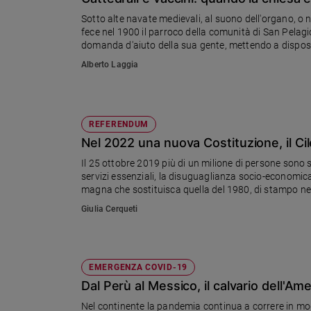
Chiesa
Sotto alte navate medievali, al suono dell'organo, o ne
Chiesa
fece nel 1900 il parroco della comunità di San Pelagio, nella Marca trevigiana, ha sempre risposto "presente" alla
domanda d'aiuto della sua gente, mettendo a disposizi
Fede
Alberto Laggia
e
spiritualità
Santi
Devozione
REFERENDUM
e
Nel 2022 una nuova Costituzione, il Cil
fede
Il 25 ottobre 2019 più di un milione di persone sono s
Parola
servizi essenziali, la disuguaglianza socio-economica
del
magna che sostituisca quella del 1980, di stampo neol
giorno
Giulia Cerqueti
Santo
del
giorno
EMERGENZA COVID-19
Società
Dal Perù al Messico, il calvario dell'Ame
e
valori
Nel continente la pandemia continua a correre in mod