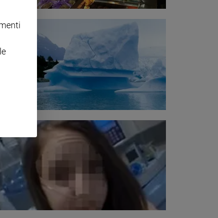
omenti
le