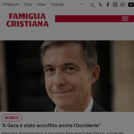
Riflessioni
Foto
Video
Podcast
Privacy Policy
Chi siamo
Contatti
Pubblicità
Attualità
Registrati
Redazione
Italia
DIDIER FASSIN
Cronaca
Politica
Mondo
Economia
Legalità
e
giustizia
Sport
Interviste
Papa
MONDO
Papa
“A Gaza è stato sconfitto anche l’Occidente”
Intervista all’antropologo e sociologo francese Didier Fassin, autore del