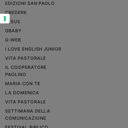
EDIZIONI SAN PAOLO
Sanremo
CREDERE
2026
Cinema,
JESUS
Tv
GBABY
e
streaming
G-WEB
Libri
I LOVE ENGLISH JUNIOR
Musica
VITA PASTORALE
Arte
IL COOPERATORE
Famiglia
PAOLINO
ed
MARIA CON TE
educazione
LA DOMENICA
Genitori
e
VITA PASTORALE
figli
SETTIMANA DELLA
Nonni
COMUNICAZIONE
Coppia
FESTIVAL BIBLICO
Scuola