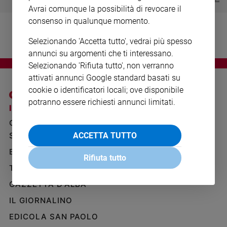
Ambiente
Avrai comunque la possibilità di revocare il
e
consenso in qualunque momento.
Creato
Selezionando 'Accetta tutto', vedrai più spesso
Volontariato
annunci su argomenti che ti interessano.
Diritti
Selezionando 'Rifiuta tutto', non verranno
Aziende
attivati annunci Google standard basati su
di
valore
cookie o identificatori locali; ove disponibile
potranno essere richiesti annunci limitati.
Caso
I SITI SAN PAOLO
NOTE LEGALI
della
GRUPPO EDITORIALE
PRIVACY POLICY
settimana
SAN PAOLO
ACCETTA TUTTO
Migranti
INFORMATIVA
Diversità
BENESSERE
WHISTLEBLOWING
Rifiuta tutto
e
SOCIAL
TELENOVA
inclusione
GAZZETTA D'ALBA
Costume
IL GIORNALINO
Cultura
e
EDICOLA SAN PAOLO
spettacoli