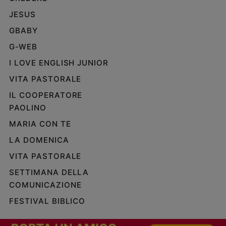
e
JESUS
giovani
GBABY
Adolescenza
Bioetica
G-WEB
I LOVE ENGLISH JUNIOR
VITA PASTORALE
Vai
IL COOPERATORE
PAOLINO
Riflessioni
MARIA CON TE
LA DOMENICA
Foto
VITA PASTORALE
Video
SETTIMANA DELLA
COMUNICAZIONE
Podcast
FESTIVAL BIBLICO
Privacy