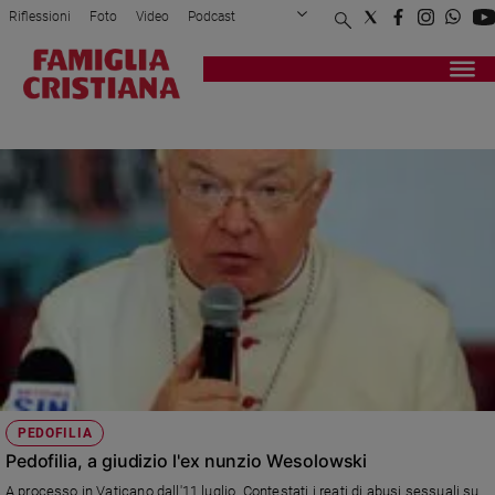
Riflessioni
Foto
Video
Podcast
Privacy Policy
Chi siamo
Contatti
Pubblicità
Attualità
Registrati
Redazione
Italia
EX NUNZIO
Cronaca
Politica
Mondo
Economia
Legalità
e
giustizia
Sport
Interviste
Papa
PEDOFILIA
Papa
Pedofilia, a giudizio l'ex nunzio Wesolowski
A processo in Vaticano dall'11 luglio. Contestati i reati di abusi sessuali su