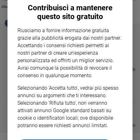
Ambiente
alla fine del 2014 o nei primi mesi del prossimo anno.
Contribuisci a mantenere
Alberto Bobbio
e
questo sito gratuito
Creato
EDICOLA SAN PAOLO
Volontariato
Riusciamo a fornire informazione gratuita
Diritti
grazie alla pubblicità erogata dai nostri partner.
Aziende
Accettando i consensi richiesti permetti ai
GBABY
FAMIGLIA CRISTIANA
GBABY DIGITA
❮
❯
di
€ 34,80
€ 21,90
€ 104,00
€ 83,00
ABBONAMEN
37%
20%
nostri partner di creare un'esperienza
valore
€ 16,99
personalizzata ed offrirti un miglior servizio.
Caso
Avrai comunque la possibilità di revocare il
della
Visualizza tutte le riviste
consenso in qualunque momento.
settimana
Migranti
Selezionando 'Accetta tutto', vedrai più spesso
Diversità
annunci su argomenti che ti interessano.
e
DIARIO G 2026-27
COLLANA ARS
❮
❯
Selezionando 'Rifiuta tutto', non verranno
inclusione
LE GRANDI BASILICHE ITALIANE
€ 8,90
1 - 2
- € 8,90
attivati annunci Google standard basati su
- VOL DA 1 AL 5
€ 18,50
Costume
€ 64,50
cookie o identificatori locali; ove disponibile
potranno essere richiesti annunci limitati.
Visualizza tutte le collection
Cultura
e
spettacoli