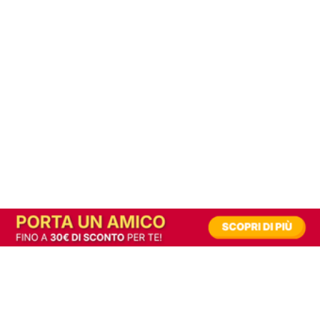
In alternativa, prova la versione digitale!
|
Abbonati
Contribuisci a mantenere questo sito gratuito
Riusciamo a fornire informazione gratuita grazie alla pubblicità erogata dai nostri
partner.
Accettando i consensi richiesti permetti ai nostri partner di creare un'esperienza