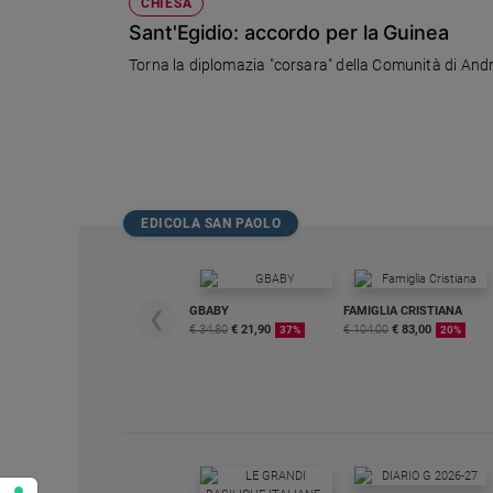
CHIESA
Sant'Egidio: accordo per la Guinea
Torna la diplomazia "corsara" della Comunità di Andr
EDICOLA SAN PAOLO
GBABY
FAMIGLIA CRISTIANA
❮
€ 34,80
€ 21,90
€ 104,00
€ 83,00
37%
20%