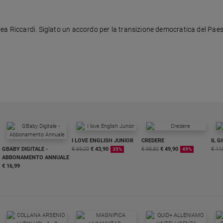
ea Riccardi. Siglato un accordo per la transizione democratica del Paes
I LOVE ENGLISH JUNIOR
CREDERE
IL G
GBABY DIGITALE -
€ 69,00
€ 43,90
€ 98,80
€ 49,90
€ 11
35%
49%
ABBONAMENTO ANNUALE
€ 16,99