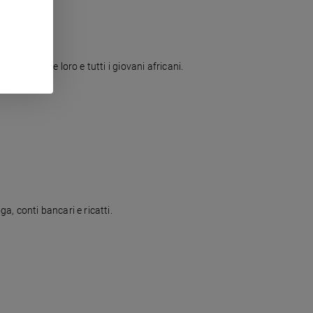
e studiare loro e tutti i giovani africani.
, conti bancari e ricatti.