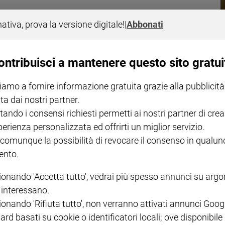
nativa, prova la versione digitale!
|
Abbonati
ontribuisci a mantenere questo sito gratui
passato i confini della Guinea e ha fatto la sua comparsa in Sierra
llo staff di Medici senza frontiere.
iamo a fornire informazione gratuita grazie alla pubblicità
ta dai nostri partner.
tando i consensi richiesti permetti ai nostri partner di crea
perienza personalizzata ed offrirti un miglior servizio.
 comunque la possibilità di revocare il consenso in qualu
nto.
agazzini guineiani morti mentre cercavano di portare un messaggio all'Eur
ionando 'Accetta tutto', vedrai più spesso annunci su arg
i interessano.
ionando 'Rifiuta tutto', non verranno attivati annunci Goog
ard basati su cookie o identificatori locali; ove disponibile