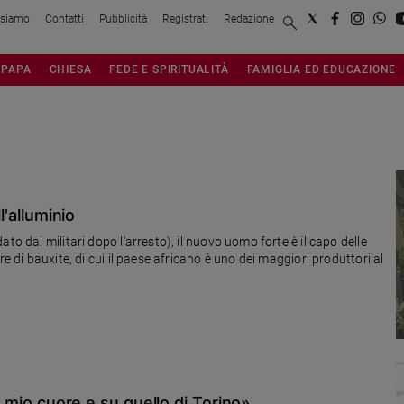
 siamo
Contatti
Pubblicità
Registrati
Redazione
PAPA
CHIESA
FEDE E SPIRITUALITÀ
FAMIGLIA ED EDUCAZIONE
l'alluminio
to dai militari dopo l'arresto), il nuovo uomo forte è il capo delle
e di bauxite, di cui il paese africano è uno dei maggiori produttori al
ul mio cuore e su quello di Torino»