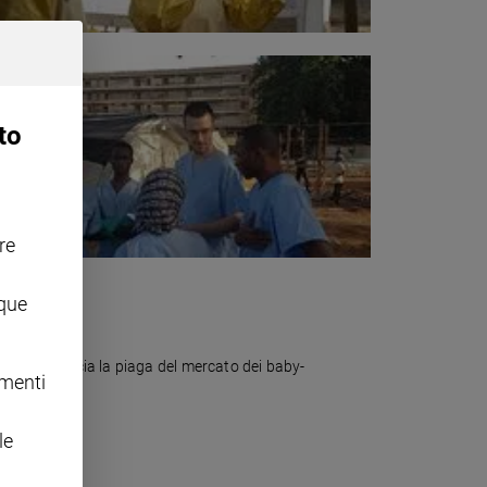
to
re
nque
opa. E denuncia la piaga del mercato dei baby-
omenti
le