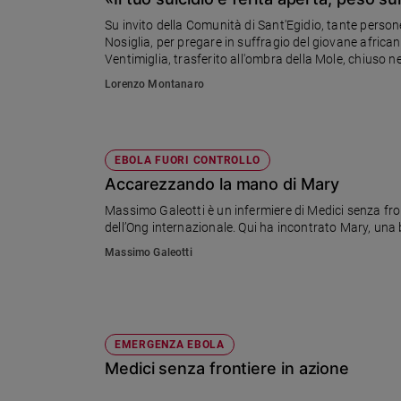
Chiesa
Su invito della Comunità di Sant'Egidio, tante person
Chiesa
Nosiglia, per pregare in suffragio del giovane africa
Ventimiglia, trasferito all'ombra della Mole, chiuso 
Fede
Lorenzo Montanaro
e
spiritualità
Santi
Devozione
EBOLA FUORI CONTROLLO
e
Accarezzando la mano di Mary
fede
Massimo Galeotti è un infermiere di Medici senza fron
Parola
dell’Ong internazionale. Qui ha incontrato Mary, un
del
Massimo Galeotti
giorno
Santo
del
giorno
EMERGENZA EBOLA
Società
Medici senza frontiere in azione
e
valori