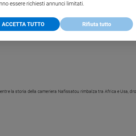
nno essere richiesti annunci limitati.
ACCETTA TUTTO
Rifiuta tutto
 mentre portavano a mano una lettera a Bruxelles affinché l'Europa facess
re la storia della cameriera Nafissatou rimbalza tra Africa e Usa, droga