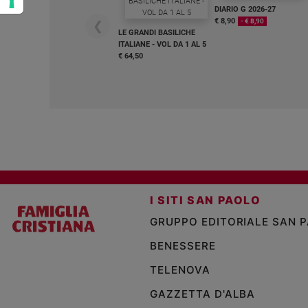
DIARIO G 2026-27
€ 8,90
- € 8,90
❮
LE GRANDI BASILICHE
ITALIANE - VOL DA 1 AL 5
€ 64,50
I SITI SAN PAOLO
GRUPPO EDITORIALE SAN 
BENESSERE
TELENOVA
GAZZETTA D'ALBA