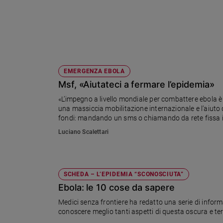
Ambiente
e
Creato
Volontariato
Diritti
Aziende
EMERGENZA EBOLA
di
Msf, «Aiutateci a fermare l’epidemia»
valore
«L’impegno a livello mondiale per combattere ebola è
Caso
una massiccia mobilitazione internazionale e l’aiuto 
della
fondi: mandando un sms o chiamando da rete fissa il
settimana
battaglia contro il virus in Sierra Leone e Liberia.
Luciano Scalettari
Migranti
Diversità
e
inclusione
SCHEDA – L’EPIDEMIA “SCONOSCIUTA”
Costume
Ebola: le 10 cose da sapere
Medici senza frontiere ha redatto una serie di inform
Cultura
conoscere meglio tanti aspetti di questa oscura e te
e
spettacoli