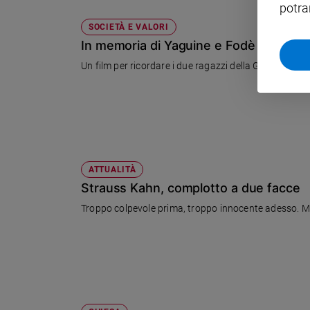
potra
Policy
SOCIETÀ E VALORI
In memoria di Yaguine e Fodè
Chi
Un film per ricordare i due ragazzi della Guinea morti
siamo
Contatti
Pubblicità
ATTUALITÀ
Registrati
Strauss Kahn, complotto a due facce
Troppo colpevole prima, troppo innocente adesso. Ment
Redazione
Social