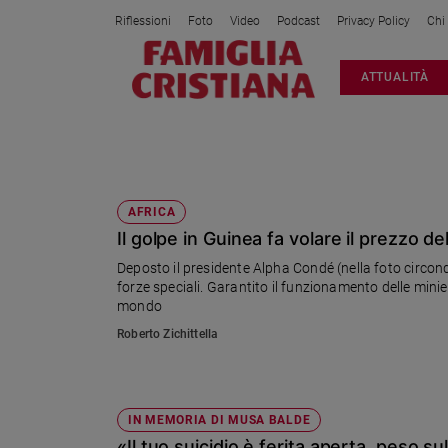
Riflessioni
Foto
Video
Podcast
Privacy Policy
Chi
Attualità
ATTUALITÀ
Italia
Cronaca
Politica
GUINEA
Mondo
Economia
AFRICA
Il golpe in Guinea fa volare il prezzo del
Legalità
e
Deposto il presidente Alpha Condé (nella foto circonda
giustizia
forze speciali. Garantito il funzionamento delle minier
Sport
mondo
Interviste
Roberto Zichittella
Papa
Papa
IN MEMORIA DI MUSA BALDE
«Il tuo suicidio è ferita aperta, peso s