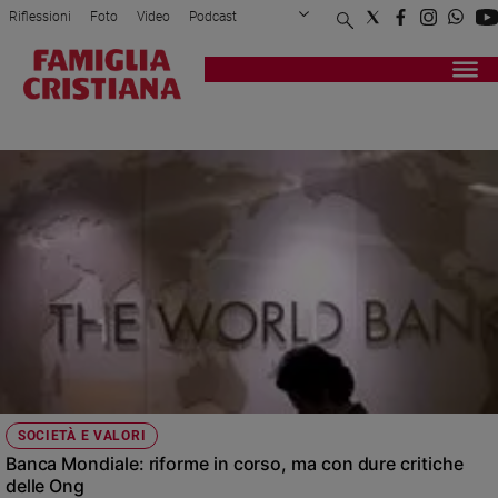
Riflessioni
Foto
Video
Podcast
Privacy Policy
Chi siamo
Contatti
Pubblicità
Attualità
Registrati
Redazione
Italia
HUMAN RIGHTS WATCH
Cronaca
Politica
Mondo
Economia
Legalità
e
giustizia
Sport
Interviste
Papa
SOCIETÀ E VALORI
Papa
Banca Mondiale: riforme in corso, ma con dure critiche
delle Ong