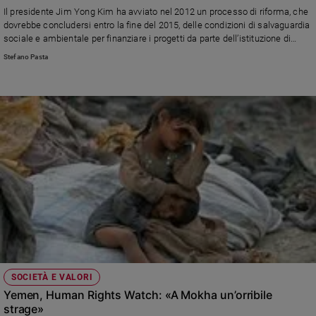
Chiesa
Il presidente Jim Yong Kim ha avviato nel 2012 un processo di riforma, che
Chiesa
dovrebbe concludersi entro la fine del 2015, delle condizioni di salvaguardia
sociale e ambientale per finanziare i progetti da parte dell’istituzione di
Washington. Ma secondo molte organizzazioni non governative la strada
Fede
Stefano Pasta
non è affatto quella giusta. Anzi.
e
spiritualità
Santi
Devozione
e
fede
Parola
del
giorno
Santo
del
giorno
Società
SOCIETÀ E VALORI
e
Yemen, Human Rights Watch: «A Mokha un’orribile
valori
strage»