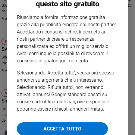
questo sito gratuito
Giustizia israeliana ha autorizzato anche nel 2014 l'allontanamento forzato
Sanremo
dei cittadini palestinesi dalle loro case nei Territori Occupati
2026
Riusciamo a fornire informazione gratuita
Francesco Rosati
Cinema,
grazie alla pubblicità erogata dai nostri partner.
Tv
Accettando i consensi richiesti permetti ai
e
nostri partner di creare un'esperienza
streaming
IMMIGRAZIONE
personalizzata ed offrirti un miglior servizio.
Svizzera: apartheid per i richiedenti asilo?
Libri
Avrai comunque la possibilità di revocare il
Musica
Sdegno e indignazione per le nuove misure che limitano la libertà di
consenso in qualunque momento.
movimento dei richiedenti asilo nel centro di accoglienza di Bremgarten
Arte
Francesco Rosati
Selezionando 'Accetta tutto', vedrai più spesso
Famiglia
annunci su argomenti che ti interessano.
ed
Selezionando 'Rifiuta tutto', non verranno
educazione
SOCIETÀ E VALORI
attivati annunci Google standard basati su
Genitori
Siria, la scuola sotto attacco
cookie o identificatori locali; ove disponibile
e
potranno essere richiesti annunci limitati.
Un rapporto di Human Rights Watch denuncia la trasformazione delle
figli
scuole da luoghi di apprendimento a obiettivi militari, sia da parte
Nonni
dell'esercito regolare sia degli insorti
Coppia
ACCETTA TUTTO
EDICOLA SAN PAOLO
Scuola