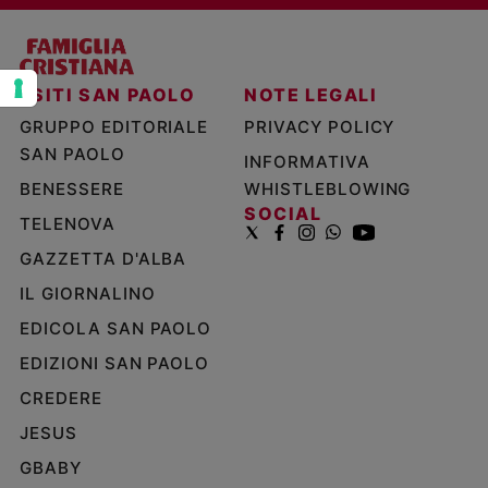
Policy
Chi
I SITI SAN PAOLO
NOTE LEGALI
siamo
GRUPPO EDITORIALE
PRIVACY POLICY
SAN PAOLO
INFORMATIVA
Contatti
BENESSERE
WHISTLEBLOWING
SOCIAL
TELENOVA
Pubblicità
GAZZETTA D'ALBA
Registrati
IL GIORNALINO
EDICOLA SAN PAOLO
Redazione
EDIZIONI SAN PAOLO
CREDERE
Social
JESUS
GBABY