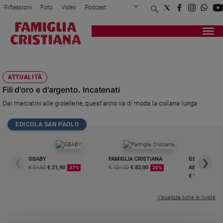
Riflessioni
Foto
Video
Podcast
Privacy Policy
Chi siamo
Contatti
Pubblicità
Attualità
Registrati
Redazione
Italia
LEETAL KALMANSON
Cronaca
ATTUALITÀ
Politica
Fili d'oro e d'argento. Incatenati
Mondo
Dai mercatini alle gioiellerie, quest'anno va di moda la collana lunga
Economia
Legalità
EDICOLA SAN PAOLO
e
giustizia
Sport
GBABY
FAMIGLIA CRISTIANA
GBABY DIGITA
❮
❯
Interviste
€ 34,80
€ 21,90
€ 104,00
€ 83,00
ABBONAMEN
37%
20%
€ 16,99
Papa
Visualizza tutte le riviste
Papa