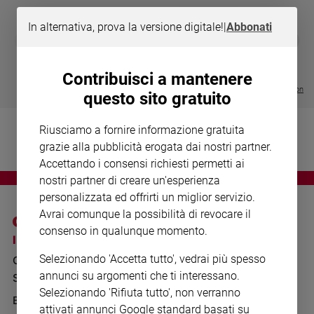
Chiesa
Chiesa
In alternativa, prova la versione digitale!
|
Abbonati
DIARIO G 2026-27
COLLANA ARS
❮
❯
LE GRANDI BASILICHE ITALIANE
€ 8,90
1 - 2
- € 8,90
Fede
- VOL DA 1 AL 5
€ 18,50
e
€ 64,50
Contribuisci a mantenere
spiritualità
Visualizza tutte le collection
questo sito gratuito
Santi
Devozione
Riusciamo a fornire informazione gratuita
e
grazie alla pubblicità erogata dai nostri partner.
fede
Accettando i consensi richiesti permetti ai
Parola
nostri partner di creare un'esperienza
del
personalizzata ed offrirti un miglior servizio.
giorno
Avrai comunque la possibilità di revocare il
Santo
consenso in qualunque momento.
del
I SITI SAN PAOLO
NOTE LEGALI
giorno
Selezionando 'Accetta tutto', vedrai più spesso
GRUPPO EDITORIALE
PRIVACY POLICY
annunci su argomenti che ti interessano.
Società
SAN PAOLO
INFORMATIVA
e
Selezionando 'Rifiuta tutto', non verranno
valori
BENESSERE
WHISTLEBLOWING
attivati annunci Google standard basati su