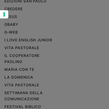
EDIZIONI SAN PAOLO
Sanremo
CREDERE
2026
JESUS
Cinema,
Tv
GBABY
e
G-WEB
streaming
Libri
I LOVE ENGLISH JUNIOR
Musica
VITA PASTORALE
Arte
IL COOPERATORE
PAOLINO
Famiglia
ed
MARIA CON TE
educazione
LA DOMENICA
Genitori
e
VITA PASTORALE
figli
SETTIMANA DELLA
Nonni
COMUNICAZIONE
Coppia
FESTIVAL BIBLICO
Scuola