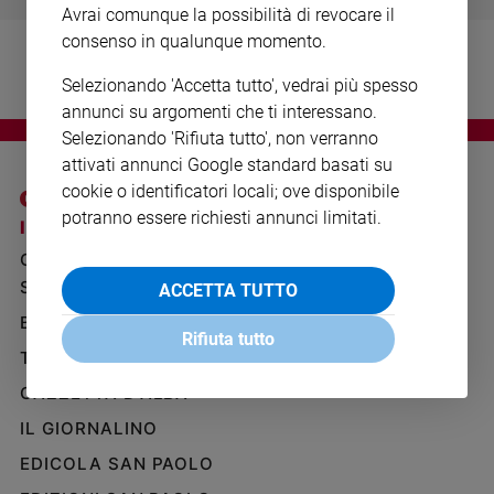
Avrai comunque la possibilità di revocare il
Ambiente
e
consenso in qualunque momento.
Creato
Selezionando 'Accetta tutto', vedrai più spesso
Volontariato
annunci su argomenti che ti interessano.
Diritti
Selezionando 'Rifiuta tutto', non verranno
Aziende
attivati annunci Google standard basati su
di
cookie o identificatori locali; ove disponibile
valore
potranno essere richiesti annunci limitati.
Caso
I SITI SAN PAOLO
NOTE LEGALI
della
GRUPPO EDITORIALE
PRIVACY POLICY
settimana
SAN PAOLO
ACCETTA TUTTO
INFORMATIVA
Migranti
BENESSERE
WHISTLEBLOWING
Diversità
Rifiuta tutto
SOCIAL
e
TELENOVA
inclusione
GAZZETTA D'ALBA
Costume
IL GIORNALINO
Cultura
EDICOLA SAN PAOLO
e
spettacoli