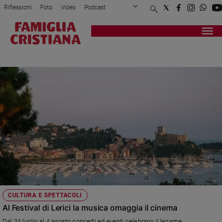
Riflessioni
Foto
Video
Podcast
Privacy Policy
Chi siamo
Contatti
Pubblicità
Attualità
Registrati
Redazione
Italia
LEONARD BERNSTEIN
Cronaca
Politica
Mondo
Economia
Legalità
e
giustizia
Sport
Interviste
Papa
CULTURA E SPETTACOLI
Papa
Al Festival di Lerici la musica omaggia il cinema
Dal 24 luglio al 4 agosto concerti ed eventi celebrano il legame