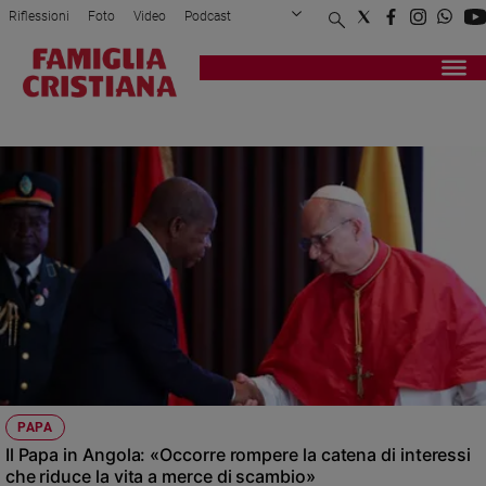
Riflessioni
Foto
Video
Podcast
Privacy Policy
Chi siamo
Contatti
Pubblicità
Attualità
Registrati
Redazione
Italia
LEONEXIV
Cronaca
Politica
Mondo
Economia
Legalità
e
giustizia
Sport
Interviste
Papa
PAPA
Papa
Il Papa in Angola: «Occorre rompere la catena di interessi
che riduce la vita a merce di scambio»