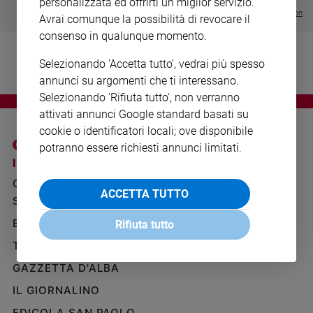
personalizzata ed offrirti un miglior servizio.
Ambiente
Visualizza tutte le collection
Avrai comunque la possibilità di revocare il
e
consenso in qualunque momento.
Creato
Volontariato
Selezionando 'Accetta tutto', vedrai più spesso
Diritti
annunci su argomenti che ti interessano.
Aziende
Selezionando 'Rifiuta tutto', non verranno
di
attivati annunci Google standard basati su
valore
cookie o identificatori locali; ove disponibile
Caso
potranno essere richiesti annunci limitati.
della
I SITI SAN PAOLO
NOTE LEGALI
settimana
GRUPPO EDITORIALE
PRIVACY POLICY
Migranti
ACCETTA TUTTO
SAN PAOLO
INFORMATIVA
Diversità
e
BENESSERE
WHISTLEBLOWING
Rifiuta tutto
inclusione
SOCIAL
TELENOVA
Costume
GAZZETTA D'ALBA
Cultura
IL GIORNALINO
e
spettacoli
EDICOLA SAN PAOLO