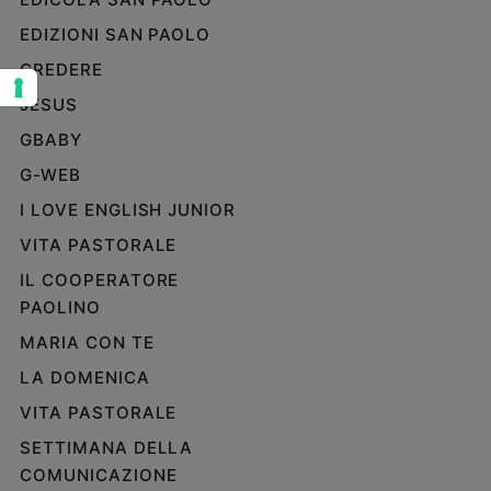
Sanremo
EDIZIONI SAN PAOLO
2026
CREDERE
Cinema,
JESUS
Tv
e
GBABY
streaming
G-WEB
Libri
Musica
I LOVE ENGLISH JUNIOR
Arte
VITA PASTORALE
IL COOPERATORE
Famiglia
ed
PAOLINO
educazione
MARIA CON TE
Genitori
LA DOMENICA
e
figli
VITA PASTORALE
Nonni
SETTIMANA DELLA
Coppia
COMUNICAZIONE
Scuola