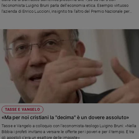
Chiesa
l'economista Luigino Bruni parla dell'economia etica. Esempio virtuoso
Chiesa
l'azienda di Enrico Luccioni, insignito tra l'altro del Premio Nazionale per
l'Innovazione e il Premio Impresa Ambiente di Legambiente
Fede
e
spiritualità
Santi
Devozione
e
fede
Parola
del
giorno
Santo
del
giorno
TASSE E VANGELO
«Ma per noi cristiani la "decima" è un dovere assoluto»
Società
Tasse e Vangelo a colloquio con l'economista-teologo Luigino Bruni: «Nella
e
Bibbia i profeti invitano a versare le offerte per i poveri e per il tempio. E tra
valori
gli apostoli c’era un esattore delle imposte»