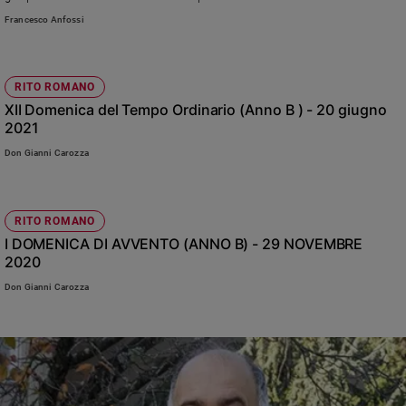
Ambiente
Francesco Anfossi
e
Creato
Volontariato
RITO ROMANO
Diritti
XII Domenica del Tempo Ordinario (Anno B ) - 20 giugno
Aziende
2021
di
Don Gianni Carozza
valore
Caso
della
settimana
RITO ROMANO
I DOMENICA DI AVVENTO (ANNO B) - 29 NOVEMBRE
Migranti
2020
Diversità
e
Don Gianni Carozza
inclusione
Costume
Cultura
e
spettacoli