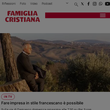
Riflessioni
Foto
Video
Podcast
Privacy Policy
Chi siamo
Contatti
Pubblicità
Attualità
Registrati
Redazione
Italia
LUIGINO BRUNI
Cronaca
Politica
Mondo
Economia
Legalità
e
giustizia
Sport
Interviste
Papa
IN TV
Papa
Fare impresa in stile francescano è possibile
Sulla via di Damasco domenica prossima alle 7,30 su Rai 3 con