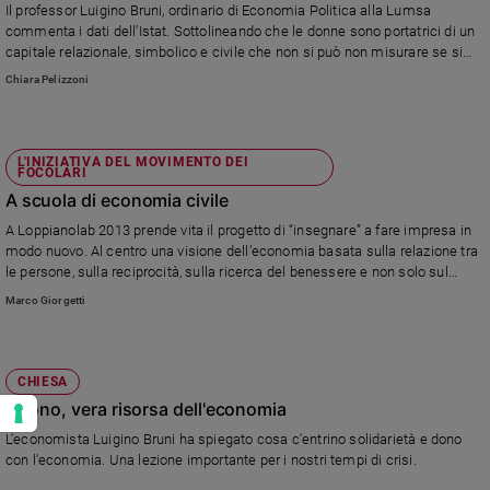
Il professor Luigino Bruni, ordinario di Economia Politica alla Lumsa
commenta i dati dell'Istat. Sottolineando che le donne sono portatrici di un
capitale relazionale, simbolico e civile che non si può non misurare se si
guarda alla capacità di reddito economico e morale.
Chiara Pelizzoni
L'INIZIATIVA DEL MOVIMENTO DEI
FOCOLARI
A scuola di economia civile
A Loppianolab 2013 prende vita il progetto di “insegnare” a fare impresa in
modo nuovo. Al centro una visione dell’economia basata sulla relazione tra
le persone, sulla reciprocità, sulla ricerca del benessere e non solo sul
perseguimento della ricchezza.
Marco Giorgetti
CHIESA
Il dono, vera risorsa dell'economia
L'economista Luigino Bruni ha spiegato cosa c'entrino solidarietà e dono
con l'economia. Una lezione importante per i nostri tempi di crisi.