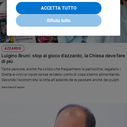
ACCETTA TUTTO
Rifiuta tutto
AZZARDO
Luigino Bruni: stop al gioco d’azzardo, la Chiesa deve fare
di più
Tante persone, anche fra coloro che frequentano le parrocchie, regalano i
Gratta-e-vinci ai nipoti senza rendersi conto di cosa stanno alimentando.
Secondo l’economista la lotta all’azzardo deve passare anche dai pulpiti
Gerolamo Fazzini