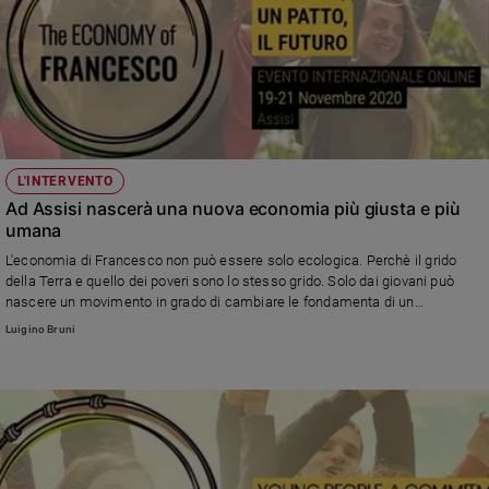
e
giovani
Adolescenza
Bioetica
L'INTERVENTO
Vai
Ad Assisi nascerà una nuova economia più giusta e più
umana
Riflessioni
L'economia di Francesco non può essere solo ecologica. Perchè il grido
della Terra e quello dei poveri sono lo stesso grido. Solo dai giovani può
nascere un movimento in grado di cambiare le fondamenta di un
Foto
capitalismo che crea insostenibili diseguaglianze tra ricchi e indigenti (di
Luigino Bruni
Luigino Bruni)
Video
Podcast
Privacy