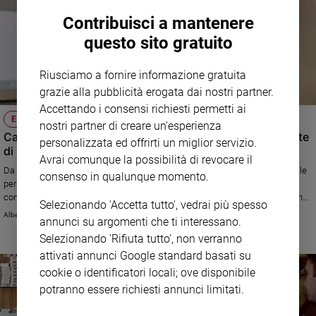
Contribuisci a mantenere
questo sito gratuito
Riusciamo a fornire informazione gratuita
grazie alla pubblicità erogata dai nostri partner.
Accettando i consensi richiesti permetti ai
ECOLOGIA INTEGRALE
nostri partner di creare un'esperienza
Campi, ambiente, persone: la Laudato si' diventa una rete
personalizzata ed offrirti un miglior servizio.
di comunità
Avrai comunque la possibilità di revocare il
Da Amatrice al mondo: l'attenzione a un diverso rapporto con la natura e le
consenso in qualunque momento.
persone accanto allo sforzo di costruire una diversa economia, filo
conduttore dell'enciclica di papa Francesco, diventa impegno di riflessione,
Selezionando 'Accetta tutto', vedrai più spesso
studio e lavoro concreto grazie all'iniziativa congiunta di monsignor
Alberto Chiara
annunci su argomenti che ti interessano.
Domenico Pompili, vescovo di Rieti , e di Carlo Petrini, fondatore di Slow
Food.
Selezionando 'Rifiuta tutto', non verranno
attivati annunci Google standard basati su
cookie o identificatori locali; ove disponibile
potranno essere richiesti annunci limitati.