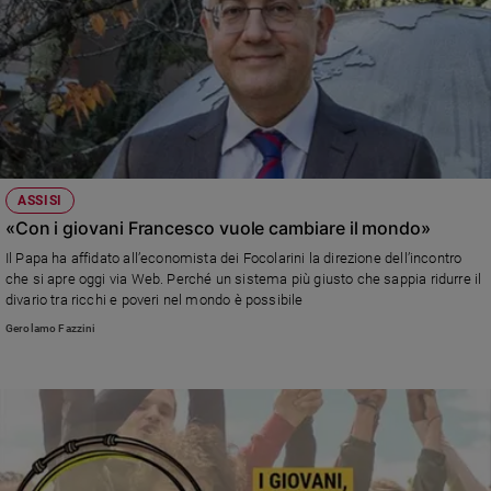
Sanremo
2026
Cinema,
Tv
e
streaming
Libri
ASSISI
Musica
«Con i giovani Francesco vuole cambiare il mondo»
Arte
Il Papa ha affidato all’economista dei Focolarini la direzione dell’incontro
che si apre oggi via Web. Perché un sistema più giusto che sappia ridurre il
Famiglia
ed
divario tra ricchi e poveri nel mondo è possibile
educazione
Gerolamo Fazzini
Genitori
e
figli
Nonni
Coppia
Scuola