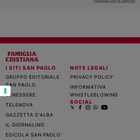
Visualizza tutte le collection
e
giovani
Adolescenza
Bioetica
Vai
I SITI SAN PAOLO
NOTE LEGALI
Riflessioni
GRUPPO EDITORIALE
PRIVACY POLICY
SAN PAOLO
INFORMATIVA
Foto
BENESSERE
WHISTLEBLOWING
SOCIAL
TELENOVA
Video
GAZZETTA D'ALBA
Podcast
IL GIORNALINO
EDICOLA SAN PAOLO
Privacy