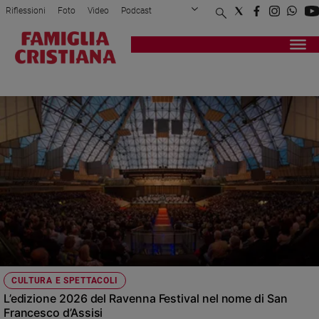
Riflessioni
Foto
Video
Podcast
Privacy Policy
Chi siamo
Contatti
Pubblicità
Attualità
Registrati
Redazione
Italia
MASSIMO CACCIARI
Cronaca
Politica
Mondo
Economia
Legalità
e
giustizia
Sport
Interviste
Papa
CULTURA E SPETTACOLI
Papa
L’edizione 2026 del Ravenna Festival nel nome di San
Francesco d’Assisi