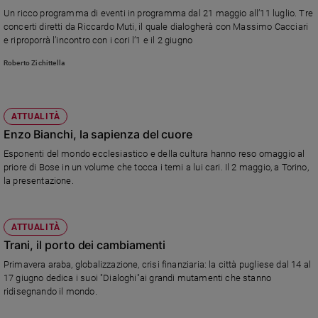
Chiesa
Un ricco programma di eventi in programma dal 21 maggio all’11 luglio. Tre
Chiesa
concerti diretti da Riccardo Muti, il quale dialogherà con Massimo Cacciari
e riproporrà l’incontro con i cori l’1 e il 2 giugno
Fede
Roberto Zichittella
e
spiritualità
Santi
ATTUALITÀ
Devozione
Enzo Bianchi, la sapienza del cuore
e
fede
Esponenti del mondo ecclesiastico e della cultura hanno reso omaggio al
priore di Bose in un volume che tocca i temi a lui cari. Il 2 maggio, a Torino,
Parola
la presentazione.
del
giorno
Santo
ATTUALITÀ
del
Trani, il porto dei cambiamenti
giorno
Primavera araba, globalizzazione, crisi finanziaria: la città pugliese dal 14 al
17 giugno dedica i suoi "Dialoghi"ai grandi mutamenti che stanno
Società
e
ridisegnando il mondo.
valori