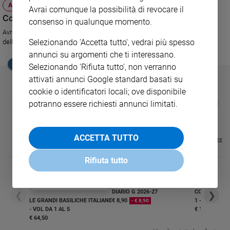
ATTUALITÀ
Avrai comunque la possibilità di revocare il
Sanremo
Convegno Amci a Milano
consenso in qualunque momento.
2026
Avrà luogo sabato 26 novembre il tradizionale approfondimento annuale
Cinema,
Selezionando 'Accetta tutto', vedrai più spesso
dell'associazione lombarda dei medici cattolici. A tema la malattia.
Tv
annunci su argomenti che ti interessano.
e
EDICOLA SAN PAOLO
Selezionando 'Rifiuta tutto', non verranno
streaming
attivati annunci Google standard basati su
Libri
cookie o identificatori locali; ove disponibile
Musica
GBABY
FAMIGLIA CRISTIANA
GBABY DIGITA
❮
❯
potranno essere richiesti annunci limitati.
€ 34,80
€ 21,90
€ 104,00
€ 83,00
ABBONAMEN
37%
20%
Arte
€ 16,99
Famiglia
ACCETTA TUTTO
Visualizza tutte le riviste
ed
educazione
Rifiuta tutto
Genitori
e
figli
DIARIO G 2026-27
COLLANA ARS
❮
❯
LE GRANDI BASILICHE ITALIANE
€ 8,90
1 - 2
- € 8,90
Nonni
- VOL DA 1 AL 5
€ 18,50
Coppia
€ 64,50
Scuola