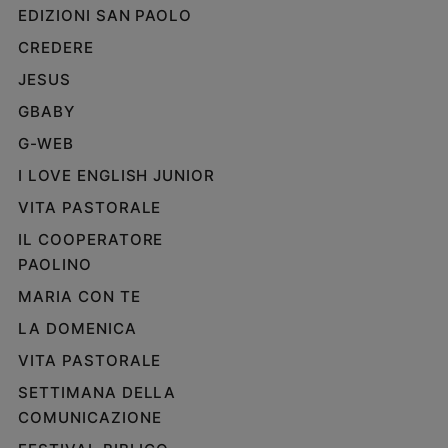
EDIZIONI SAN PAOLO
Policy
CREDERE
Chi
JESUS
siamo
GBABY
G-WEB
Contatti
I LOVE ENGLISH JUNIOR
VITA PASTORALE
Pubblicità
IL COOPERATORE
Registrati
PAOLINO
MARIA CON TE
Redazione
LA DOMENICA
VITA PASTORALE
Social
SETTIMANA DELLA
COMUNICAZIONE