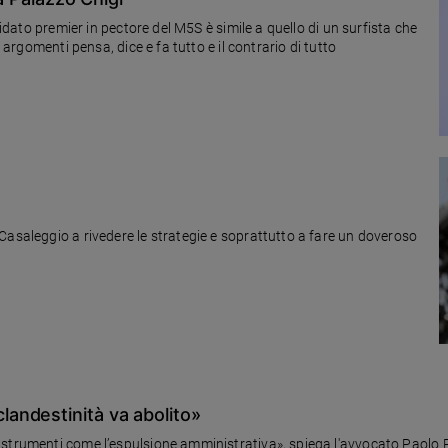
didato premier in pectore del M5S è simile a quello di un surfista che
 argomenti pensa, dice e fa tutto e il contrario di tutto
Casaleggio a rivedere le strategie e soprattutto a fare un doveroso
i clandestinità va abolito»
trumenti come l’espulsione amministrativa», spiega l'avvocato Paolo Pal