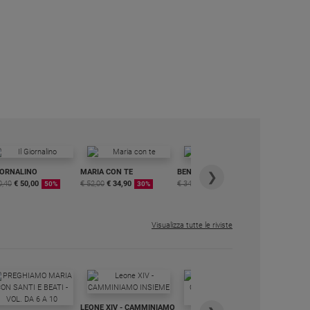
IORNALINO
MARIA CON TE
BENESSERE
6 RIVISTE
❯
0,40
€ 50,00
€ 52,00
€ 34,90
€ 34,80
€ 29,90
DIGITALE
50%
30%
15%
MENSILE
€ 6,99
Visualizza tutte le riviste
IN DIALO
LEONE XIV - CAMMINIAMO
€ 34,90