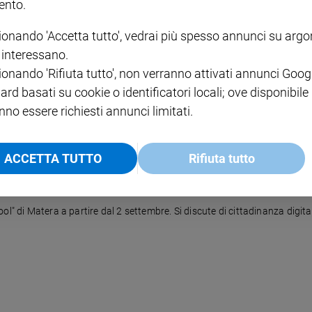
nto.
ionando 'Accetta tutto', vedrai più spesso annunci su arg
i interessano.
ionando 'Rifiuta tutto', non verranno attivati annunci Goog
ard basati su cookie o identificatori locali; ove disponibile
nno essere richiesti annunci limitati.
ACCETTA TUTTO
Rifiuta tutto
l" di Matera a partire dal 2 settembre. Si discute di cittadinanza digital