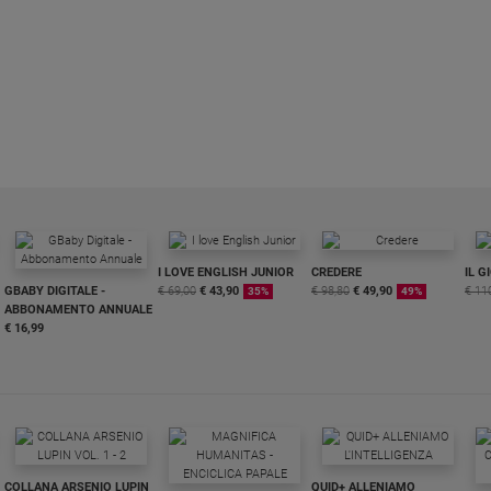
I LOVE ENGLISH JUNIOR
CREDERE
IL G
GBABY DIGITALE -
€ 69,00
€ 43,90
€ 98,80
€ 49,90
€ 11
35%
49%
ABBONAMENTO ANNUALE
€ 16,99
COLLANA ARSENIO LUPIN
QUID+ ALLENIAMO