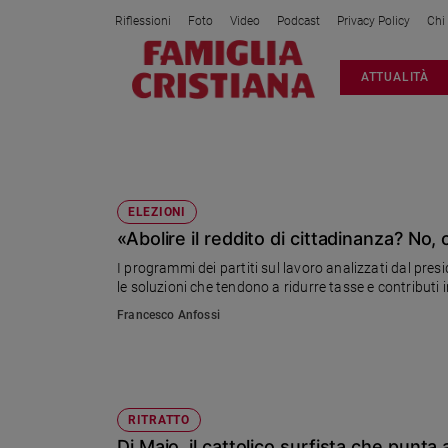
Riflessioni
Foto
Video
Podcast
Privacy Policy
Chi
Attualità
ATTUALITÀ
Italia
Cronaca
Politica
MOVIMENTO 5 STELLE
Mondo
Economia
ELEZIONI
«Abolire il reddito di cittadinanza? No
Legalità
e
I programmi dei partiti sul lavoro analizzati dal presidente na
giustizia
le soluzioni che tendono a ridurre tasse e contributi 
Sport
Francesco Anfossi
Interviste
Papa
Papa
RITRATTO
Di Maio, il cattolico surfista che punta