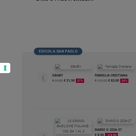
EDICOLA SAN PAOLO
GBABY
FAMIGLIA CRISTIANA
❮
€ 34,80
€ 21,90
€ 104,00
€ 83,00
37%
20%
DIARIO G 2026-27
€ 8,90
- € 8,90