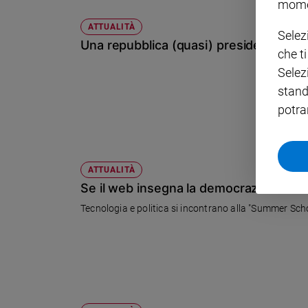
mome
Policy
ATTUALITÀ
Selez
Una repubblica (quasi) presidenziale
che t
Chi
Selez
siamo
stand
potra
Contatti
Pubblicità
ATTUALITÀ
Registrati
Se il web insegna la democrazia
Tecnologia e politica si incontrano alla "Summer Schoo
Redazione
Social