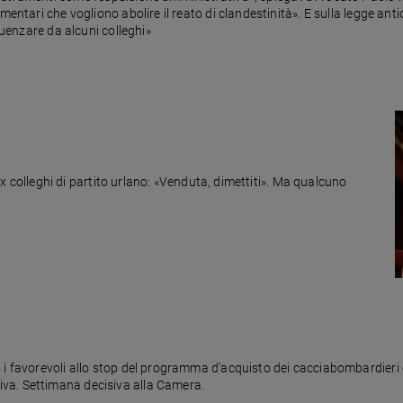
mentari che vogliono abolire il reato di clandestinità». E sulla legge ant
luenzare da alcuni colleghi»
i ex colleghi di partito urlano: «Venduta, dimettiti». Ma qualcuno
 i favorevoli allo stop del programma d'acquisto dei cacciabombardieri 
va. Settimana decisiva alla Camera.