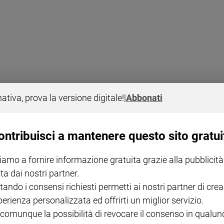
nativa, prova la versione digitale!
|
Abbonati
ontribuisci a mantenere questo sito gratui
iamo a fornire informazione gratuita grazie alla pubblicità
 Il centrosinistra trionfa a Roma e Brescia, si "salva" a Siena e strappa a
ta dai nostri partner.
tando i consensi richiesti permetti ai nostri partner di crea
perienza personalizzata ed offrirti un miglior servizio.
 comunque la possibilità di revocare il consenso in qualu