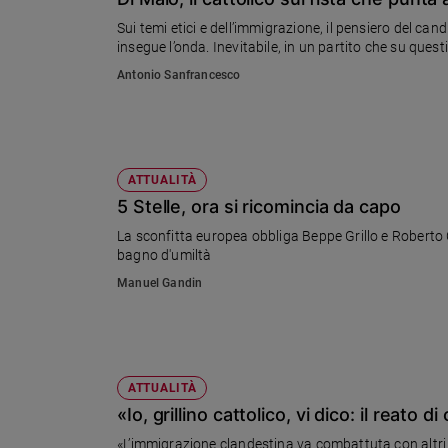
Chiesa
Sui temi etici e dell’immigrazione, il pensiero del can
Chiesa
insegue l’onda. Inevitabile, in un partito che su questi
Antonio Sanfrancesco
Fede
e
spiritualità
Santi
Devozione
ATTUALITÀ
e
5 Stelle, ora si ricomincia da capo
fede
La sconfitta europea obbliga Beppe Grillo e Roberto 
Parola
bagno d'umiltà
del
Manuel Gandin
giorno
Santo
del
giorno
ATTUALITÀ
Società
«Io, grillino cattolico, vi dico: il reato d
e
valori
«L’immigrazione clandestina va combattuta con altri s