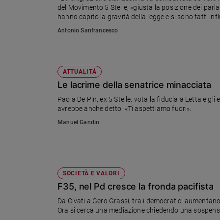
del Movimento 5 Stelle, «giusta la posizione dei parla
Ambiente
hanno capito la gravità della legge e si sono fatti inf
e
Creato
Antonio Sanfrancesco
Volontariato
Diritti
Aziende
ATTUALITÀ
di
Le lacrime della senatrice minacciata
valore
Paola De Pin, ex 5 Stelle, vota la fiducia a Letta e gl
Caso
avrebbe anche detto: «Ti aspettiamo fuori».
della
settimana
Manuel Gandin
Migranti
Diversità
e
inclusione
SOCIETÀ E VALORI
Costume
F35, nel Pd cresce la fronda pacifista
Cultura
Da Civati a Gero Grassi, tra i democratici aumentano
e
Ora si cerca una mediazione chiedendo una sospensi
spettacoli