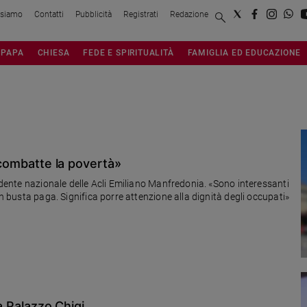
 siamo
Contatti
Pubblicità
Registrati
Redazione
PAPA
CHIESA
FEDE E SPIRITUALITÀ
FAMIGLIA ED EDUCAZIONE
, combatte la povertà»
zionale delle Acli Emiliano Manfredonia. «Sono interessanti
in busta paga. Significa porre attenzione alla dignità degli occupati»
 a Palazzo Chigi