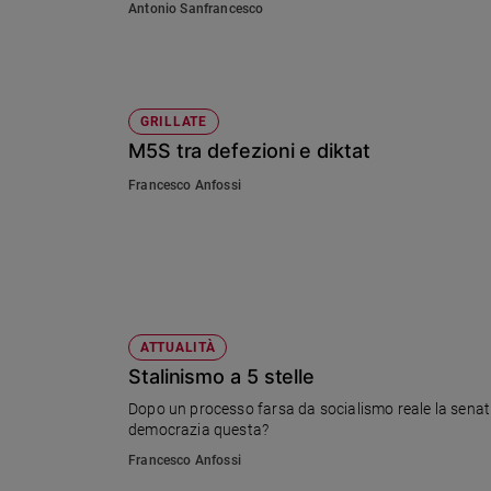
Antonio Sanfrancesco
Sanremo
2026
Cinema,
Tv
GRILLATE
e
M5S tra defezioni e diktat
streaming
Libri
Francesco Anfossi
Musica
Arte
Famiglia
ed
educazione
ATTUALITÀ
Genitori
Stalinismo a 5 stelle
e
figli
Dopo un processo farsa da socialismo reale la senat
democrazia questa?
Nonni
Coppia
Francesco Anfossi
Scuola