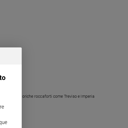
to
l Pdl alcune storiche roccaforti come Treviso e Imperia
re
nque